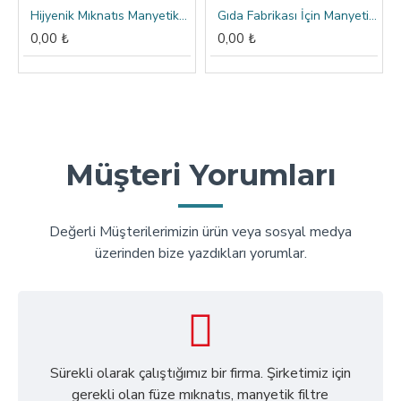
Hijyenik Mıknatıs Manyetik Filtre - 1 1/4″ - DN32
Gıda Fabrikası İçin Manyetik Elek Mıknatıs Seperatör - Kare - 5 Barlı
0,00 ₺
0,00 ₺
Müşteri Yorumları
Değerli Müşterilerimizin ürün veya sosyal medya
üzerinden bize yazdıkları yorumlar.
Sürekli olarak çalıştığımız bir firma. Şirketimiz için
gerekli olan füze mıknatıs, manyetik filtre