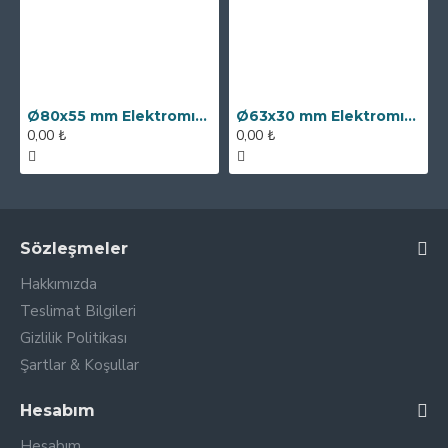
Ø80x55 mm Elektromıknatıs - 250 kg Çekim Gücü
Ø63x30 mm Elektromıknatıs - 100 kg Çekim Gücü
0,00 ₺
0,00 ₺
Sözleşmeler
Hakkımızda
Teslimat Bilgileri
Gizlilik Politikası
Şartlar & Koşullar
Hesabım
Hesabım