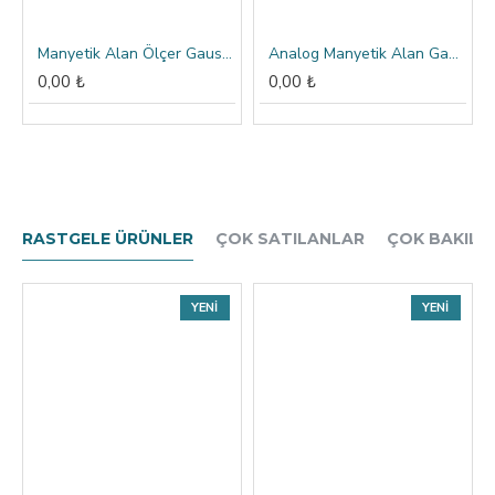
Manyetik Alan Ölçer Gaussmetre Cihazı MG-605
Analog Manyetik Alan Gaussmetre Cihazı - Cep Tipi
0,00 ₺
0,00 ₺
RASTGELE ÜRÜNLER
ÇOK SATILANLAR
ÇOK BAKILA
YENI
YENI