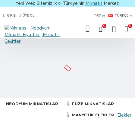
Yeni Web Sitemiz >>> Türkiye'nin
Mıknatıs
Merkezi
GIRIŞ
ÜYE OL
TRY
TÜRKÇE
0
0
NEODYUM MIKNATISLAR
FÜZE MIKNATISLAR
MANYETIK ELEKLER