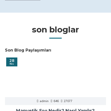
son bloglar
Son Blog Paylaşımları
28
Nis
admin
646
27077
Manyetik Sıvı Nedir? Nasıl Yapılır?