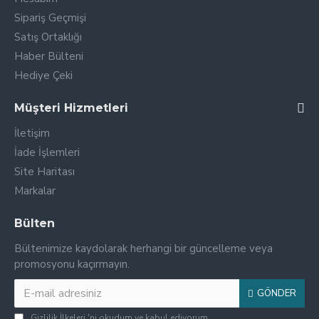
Sipariş Geçmişi
Satış Ortaklığı
Haber Bülteni
Hediye Çeki
Müşteri Hizmetleri
İletişim
İade İşlemleri
Site Haritası
Markalar
Bülten
Bültenimize kaydolarak herhangi bir güncelleme veya
promosyonu kaçırmayın.
GÖNDER
Gizlilik İlkeleri
'ni okudum ve kabul ediyorum.