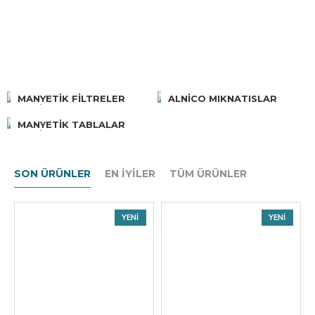
FERRIT MIKNATISLAR
MANYETIK FILTRELER
ALNICO MIKNATISLAR
MANYETIK TABLALAR
POT MIKNATISLAR
SON ÜRÜNLER
EN İYILER
TÜM ÜRÜNLER
YENI
YENI