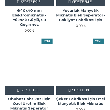
SEPETE EKLE
SEPETE EKLE
Ø40x40 mm
Yuvarlak Manyetik
Elektromıknatıs -
Mıknatıs Elek Seperatör-
Yüksek Güçlü, Su
Bakliyat Fabrikası İçin
Geçirmez
0,00 ₺
0,00 ₺
YENI
YENI
SEPETE EKLE
SEPETE EKLE
Ububat Fabrikası İçin
Şeker Fabrikası İçin Özel
Özel Üretim Elek
Manyetik Elek Mıknatıs
Mıknatıs Seperatör
0,00 ₺