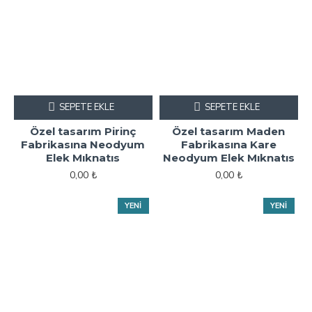
SEPETE EKLE
SEPETE EKLE
Özel tasarım Pirinç
Özel tasarım Maden
Fabrikasına Neodyum
Fabrikasına Kare
Elek Mıknatıs
Neodyum Elek Mıknatıs
0,00 ₺
0,00 ₺
YENI
YENI