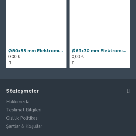
Ø80x55 mm Elektromıknatıs - 250 kg Çekim Gücü
Ø63x30 mm Elektromıknatıs - 100 kg Çekim Gücü
0,00 ₺
0,00 ₺
Sözleşmeler
Hakkımızda
Teslimat Bilgileri
Gizlilik Politikası
Şartlar & Koşullar