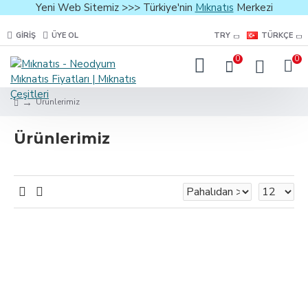
Yeni Web Sitemiz >>> Türkiye'nin
Mıknatıs
Merkezi
GIRIŞ
ÜYE OL
TRY
TÜRKÇE
0
0
Ürünlerimiz
Ürünlerimiz