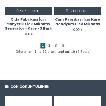
SEPETE EKLE
SEPETE EKLE
Gıda Fabrikası İçin
Cam Fabrikası İçin Kare
Manyetik Elek Mıknatıs
Neodyum Elek Mıknatıs
Seperatör - Kare - 5 Barlı
0,00 ₺
0,00 ₺
1
2
Gösterilen: 1 ile 12 arası, toplam: 19 (2 Sayfa)
EN ÇOK GÖRÜNTÜLENEN