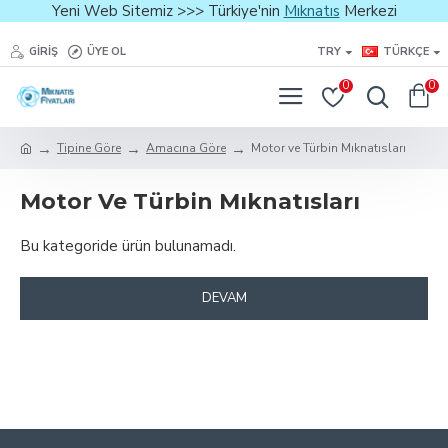
Yeni Web Sitemiz >>> Türkiye'nin
Mıknatıs
Merkezi
GIRIŞ
ÜYE OL
TRY
TÜRKÇE
0
0
Tipine Göre
Amacına Göre
Motor ve Türbin Mıknatısları
Motor Ve Türbin Mıknatısları
Bu kategoride ürün bulunamadı.
DEVAM