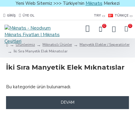
Yeni Web Sitemiz >>> Türkiye'nin
Mıknatıs
Merkezi
GIRIŞ
ÜYE OL
TRY
TÜRKÇE
0
0
Ürünlerimiz
Mıknatıslı Ürünler
Manyetik Elekler / Seperatörler
İki Sıra Manyetik Elek Mıknatıslar
İki Sıra Manyetik Elek Mıknatıslar
Bu kategoride ürün bulunamadı.
DEVAM