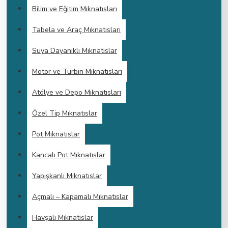
Bilim ve Eğitim Mıknatısları
Tabela ve Araç Mıknatısları
Suya Dayanıklı Mıknatıslar
Motor ve Türbin Mıknatısları
Atölye ve Depo Mıknatısları
Özel Tip Mıknatıslar
Pot Mıknatıslar
Kancalı Pot Mıknatıslar
Yapışkanlı Mıknatıslar
Açmalı – Kapamalı Mıknatıslar
Havşalı Mıknatıslar