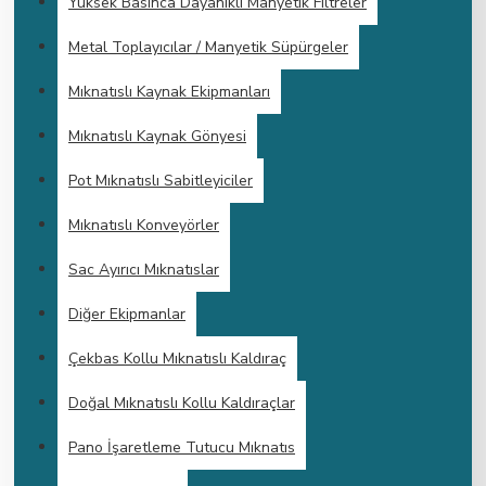
Yüksek Basınca Dayanıklı Manyetik Filtreler
Metal Toplayıcılar / Manyetik Süpürgeler
Mıknatıslı Kaynak Ekipmanları
Mıknatıslı Kaynak Gönyesi
Pot Mıknatıslı Sabitleyiciler
Mıknatıslı Konveyörler
Sac Ayırıcı Mıknatıslar
Diğer Ekipmanlar
Çekbas Kollu Mıknatıslı Kaldıraç
Doğal Mıknatıslı Kollu Kaldıraçlar
Pano İşaretleme Tutucu Mıknatıs