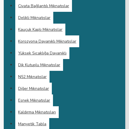
Civata Bağlantılı Mıknatıslar
Delikli Mıknatıslar
Kauçuk Kaplı Mıknatıslar
Korozyona Dayanıklı Mıknatıslar
Yüksek Sıcaklığa Dayanıklı
Dik Kutuplu Mıknatıslar
N52 Mıknatıslar
Diğer Mıknatıslar
Esnek Mıknatıslar
Kaldırma Mıknatısları
Manyetik Tabla