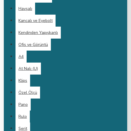
Havşalı
Kancalı ve Eyebolt
Kendinden Yapışkanlı
Ofis ve Görüntü
A4
At Nalı (U)
Klips
Özel Ölçü
Pano
Rulo
Şerit