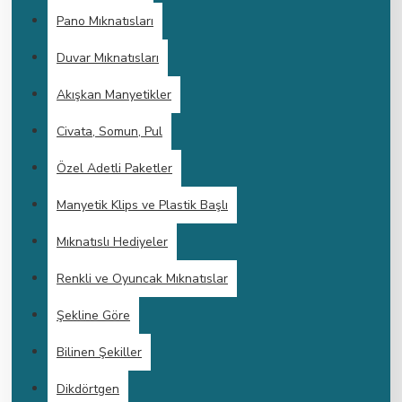
Pano Mıknatısları
Duvar Mıknatısları
Akışkan Manyetikler
Civata, Somun, Pul
Özel Adetli Paketler
Manyetik Klips ve Plastik Başlı
Mıknatıslı Hediyeler
Renkli ve Oyuncak Mıknatıslar
Şekline Göre
Bilinen Şekiller
Dikdörtgen