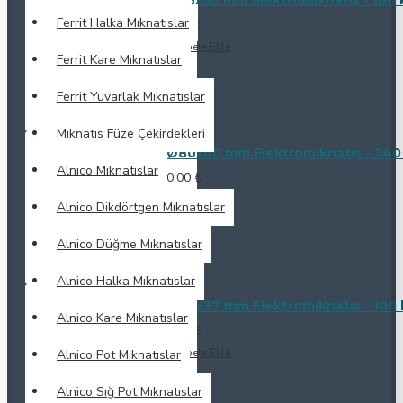
Ferrit Halka Mıknatıslar
0,00 ₺
Sepete Ekle
Ferrit Kare Mıknatıslar
Ferrit Yuvarlak Mıknatıslar
Mıknatıs Füze Çekirdekleri
Ø80x60 mm Elektromıknatıs - 240
Alnico Mıknatıslar
0,00 ₺
Sepete Ekle
Alnico Dikdörtgen Mıknatıslar
Alnico Düğme Mıknatıslar
Alnico Halka Mıknatıslar
Ø60x37 mm Elektromıknatıs - 100
Alnico Kare Mıknatıslar
0,00 ₺
Sepete Ekle
Alnico Pot Mıknatıslar
Alnico Sığ Pot Mıknatıslar