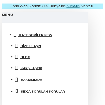
Yeni Web Sitemiz >>> Türkiye'nin
Mıknatıs
Merkezi
MENU
KATEGORILER
NEW
BIZE ULAŞIN
BLOG
KARŞILAŞTIR
HAKKIMIZDA
SIKÇA SORULAN SORULAR