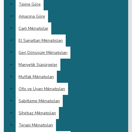
Tipine Göre
Amacına Göre
Cam Mıknatıslar
El Sanatları Mıknatısları
Geri Dönüşüm Mıknatısları
Manyetik Süpürgeler
Mutfak Mıknatısları
Ofis ve Uyarı Mıknatısları
Sabitleme Mıknatısları
Sihirbaz Mıknatısları
Terapi Mıknatısları