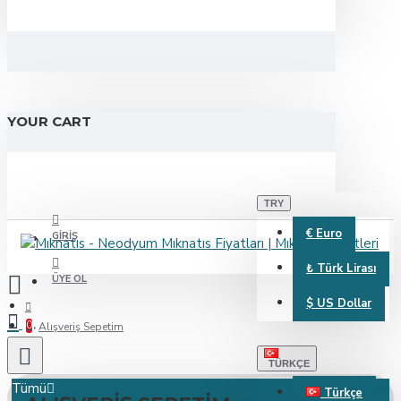
YOUR CART
TRY
€
Euro
GIRIŞ
₺
Türk Lirası
ÜYE OL
$
US Dollar
0
Alışveriş Sepetim
TÜRKÇE
Tümü
Türkçe