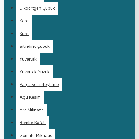
Dikdörtgen Çubuk
Kare
Küre
Silindirik Çubuk
Yuvarlak
Yuvarlak Yüzük
Parça ve Birleştirme
Açılı Kesim
Arc Mıknatıs
Bombe Kafalı
Gömülü Mıknatıs