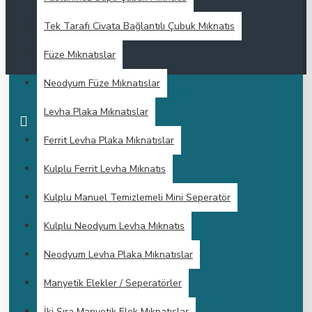
Tek Tarafı Civata Bağlantılı Çubuk Mıknatıs
Füze Mıknatıslar
Neodyum Füze Mıknatıslar
gauss ölçümü
Levha Plaka Mıknatıslar
Ferrit Levha Plaka Mıknatıslar
Kulplu Ferrit Levha Mıknatıs
Kulplu Manuel Temizlemeli Mini Seperatör
Kulplu Neodyum Levha Mıknatıs
Neodyum Levha Plaka Mıknatıslar
Manyetik Elekler / Seperatörler
İki Sıra Manyetik Elek Mıknatıslar