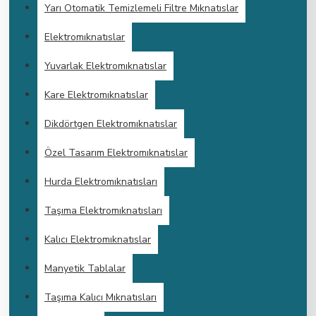
Yarı Otomatik Temizlemeli Filtre Mıknatıslar
Elektromıknatıslar
Yuvarlak Elektromıknatıslar
Kare Elektromıknatıslar
Dikdörtgen Elektromıknatıslar
Özel Tasarım Elektromıknatıslar
Hurda Elektromıknatısları
Taşıma Elektromıknatısları
Kalıcı Elektromıknatıslar
Manyetik Tablalar
Taşıma Kalıcı Mıknatısları