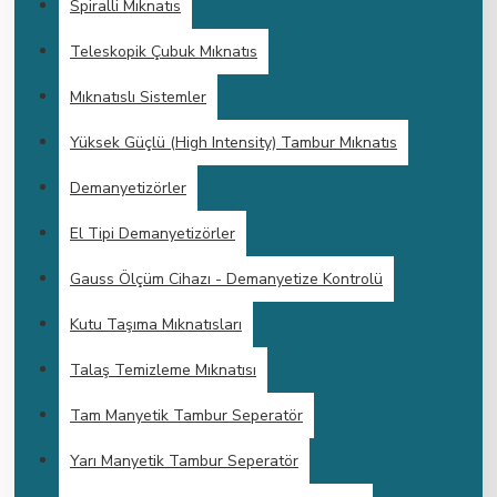
Spiralli Mıknatıs
Teleskopik Çubuk Mıknatıs
Mıknatıslı Sistemler
Yüksek Güçlü (High Intensity) Tambur Mıknatıs
Demanyetizörler
El Tipi Demanyetizörler
Gauss Ölçüm Cihazı - Demanyetize Kontrolü
Kutu Taşıma Mıknatısları
Talaş Temizleme Mıknatısı
Tam Manyetik Tambur Seperatör
Yarı Manyetik Tambur Seperatör