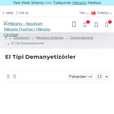
Yeni Web Sitemiz >>> Türkiye'nin
Mıknatıs
Merkezi
GIRIŞ
ÜYE OL
TRY
TÜRKÇE
0
0
Ürünlerimiz
Mıknatıslı Sistemler
Demanyetizörler
El Tipi Demanyetizörler
El Tipi Demanyetizörler