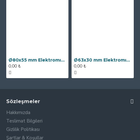
Ø80x55 mm Elektromıknatıs - 250 kg Çekim Gücü
Ø63x30 mm Elektromıknatıs - 100 kg Çekim Gücü
0,00 ₺
0,00 ₺
Sözleşmeler
Hakkımızda
Teslimat Bilgileri
Gizlilik Politikası
Şartlar & Koşullar