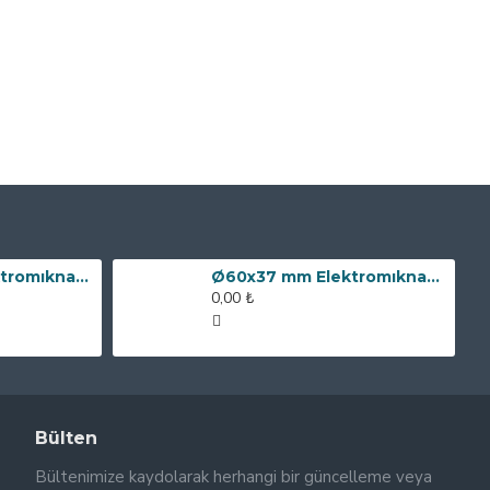
Ø80x60 mm Elektromıknatıs - 240 kg Çekim Gücü
Ø60x37 mm Elektromıknatıs - 100 kg Çekim Gücü
0,00 ₺
Bülten
Bültenimize kaydolarak herhangi bir güncelleme veya