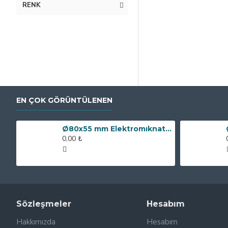
RENK
EN ÇOK GÖRÜNTÜLENEN
Ø80x55 mm Elektromıknatıs - 250 kg Çekim Gücü
0,00 ₺
Sözleşmeler
Hesabım
Hakkımızda
Hesabım