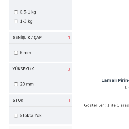
0.5-1 kg
1-3 kg
GENIŞLIK / ÇAP
6 mm
YÜKSEKLIK
Lamalı Pirin
20 mm
0
STOK
Gösterilen: 1 ile 1 aras
Stokta Yok