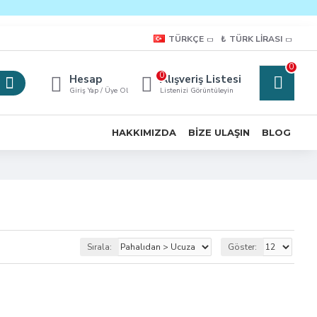
TÜRKÇE
₺
TÜRK LIRASI
0
0
Hesap
Alışveriş Listesi
Giriş Yap / Üye Ol
Listenizi Görüntüleyin
HAKKIMIZDA
BIZE ULAŞIN
BLOG
Sırala:
Göster: