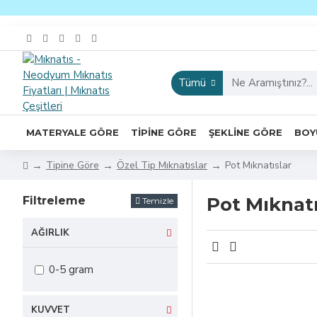
Tümü
MATERYALE GÖRE
TIPINE GÖRE
ŞEKLINE GÖRE
BOY
Tipine Göre
Özel Tip Mıknatıslar
Pot Mıknatıslar
Pot Mıknatı
Filtreleme
Temizle
AĞIRLIK
0-5 gram
KUVVET