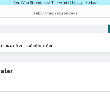
Yeni Web Sitemiz >>> Türkiye'nin
Mıknatıs
Merkezi
BIZI ARAYIN: +902166063605
UTUNA GÖRE
GÜCÜNE GÖRE
slar