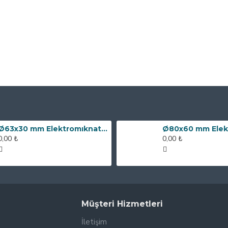
Ø63x30 mm Elektromıknatıs - 100 kg Çekim Gücü
0,00 ₺
0,00 ₺
Müşteri Hizmetleri
İletişim