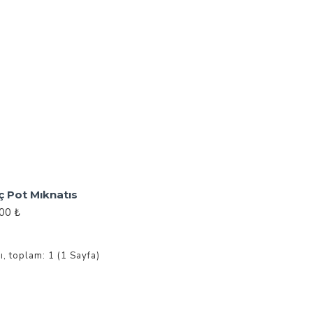
ç Pot Mıknatıs
,00 ₺
ı, toplam: 1 (1 Sayfa)