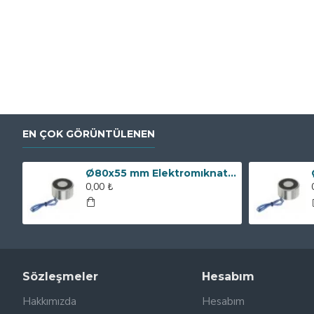
EN ÇOK GÖRÜNTÜLENEN
Ø80x55 mm Elektromıknatıs - 250 kg Çekim Gücü
0,00 ₺
Sözleşmeler
Hesabım
Hakkımızda
Hesabım