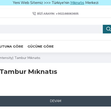
Yeni Web Sitemiz >>> Türkiye'nin
Mıknatıs
Merkezi
BIZI ARAYIN: +902166063605
UTUNA GÖRE
GÜCÜNE GÖRE
ntensity) Tambur Mıknatıs
) Tambur Mıknatıs
DEVAM