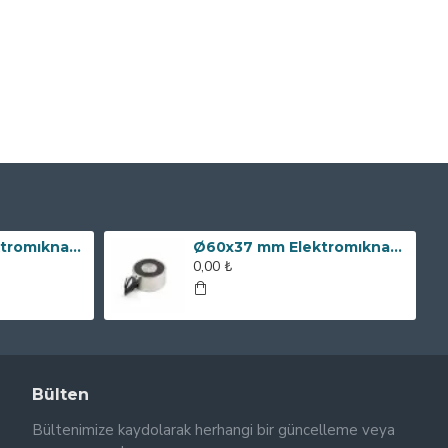
Ø80x60 mm Elektromıknatıs - 240 kg Çekim Gücü
Ø60x37 mm Elektromıknatıs - 100 kg Çekim Gücü
0,00 ₺
Bülten
Bültenimize kaydolarak herhangi bir güncelleme veya