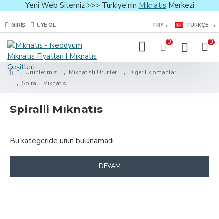
Yeni Web Sitemiz >>> Türkiye'nin
Mıknatıs
Merkezi
GIRIŞ
ÜYE OL
TRY
TÜRKÇE
0
0
Ürünlerimiz
Mıknatıslı Ürünler
Diğer Ekipmanlar
Spiralli Mıknatıs
Spiralli Mıknatıs
Bu kategoride ürün bulunamadı.
DEVAM