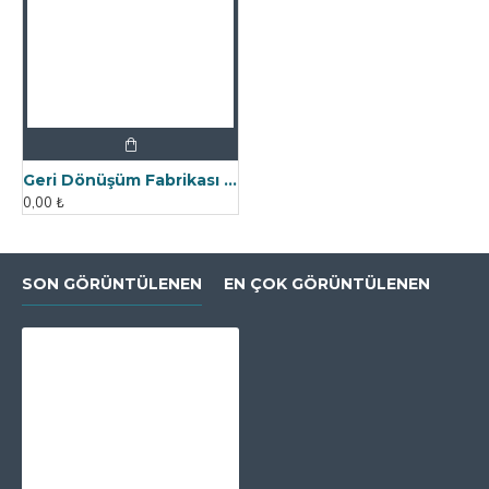
Geri Dönüşüm Fabrikası İçin Kolay Temizlenebilir Neodyum Elek Mıknatıs
0,00 ₺
SON GÖRÜNTÜLENEN
EN ÇOK GÖRÜNTÜLENEN