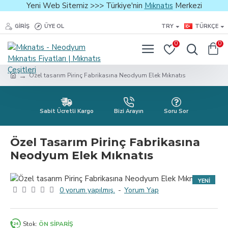
Yeni Web Sitemiz >>> Türkiye'nin
Mıknatıs
Merkezi
GIRIŞ
ÜYE OL
TRY
TÜRKÇE
0
0
Özel tasarım Pirinç Fabrikasına Neodyum Elek Mıknatıs
Sabit Ücretli Kargo
Bizi Arayın
Soru Sor
Özel Tasarım Pirinç Fabrikasına
Neodyum Elek Mıknatıs
YENI
0 yorum yapılmış.
-
Yorum Yap
Stok:
ÖN SIPARIŞ