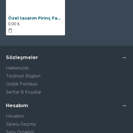
Özel tasarım Pirinç Fabrikasına Neodyum Elek Mıknatıs
0,00 ₺
Sözleşmeler
Hakkımızda
Teslimat Bilgileri
Gizlilik Politikası
Şartlar & Koşullar
Hesabım
Hesabım
Sipariş Geçmişi
Satış Ortaklığı