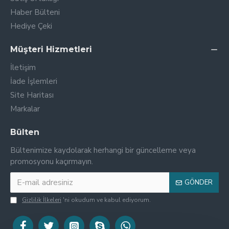
Haber Bülteni
Hediye Çeki
Müşteri Hizmetleri
İletişim
İade İşlemleri
Site Haritası
Markalar
Bülten
Bültenimize kaydolarak herhangi bir güncelleme veya
promosyonu kaçırmayın.
GÖNDER
Gizlilik İlkeleri
'ni okudum ve kabul ediyorum.