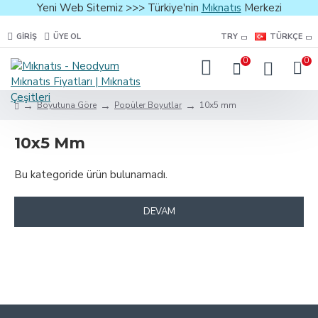
Yeni Web Sitemiz >>> Türkiye'nin
Mıknatıs
Merkezi
GIRIŞ
ÜYE OL
TRY
TÜRKÇE
0
0
Boyutuna Göre
Popüler Boyutlar
10x5 mm
10x5 Mm
Bu kategoride ürün bulunamadı.
DEVAM