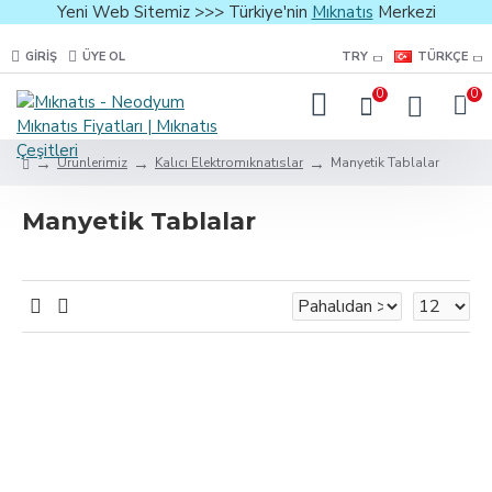
Yeni Web Sitemiz >>> Türkiye'nin
Mıknatıs
Merkezi
GIRIŞ
ÜYE OL
TRY
TÜRKÇE
0
0
Ürünlerimiz
Kalıcı Elektromıknatıslar
Manyetik Tablalar
Manyetik Tablalar