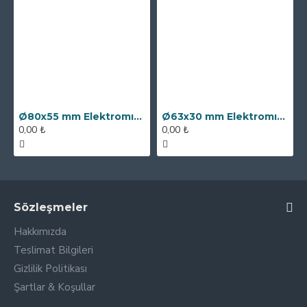
Ø80x55 mm Elektromıknatıs - 250 kg Çekim Gücü
Ø63x30 mm Elektromıknatıs - 100 kg Çekim Gücü
0,00 ₺
0,00 ₺
Sözleşmeler
Hakkımızda
Teslimat Bilgileri
Gizlilik Politikası
Şartlar & Koşullar