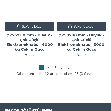
SEPETE EKLE
SEPETE EKLE
Ø275x110 mm - Büyük -
Ø250x80 mm - Büyük -
Çok Güçlü
Çok Güçlü
Elektromıknatıs - 4000
Elektromıknatıs - 3000
kg Çekim Gücü
kg Çekim Gücü
0,00 ₺
0,00 ₺
1
2
3
Gösterilen: 1 ile 12 arası, toplam: 25 (3 Sayfa)
EN ÇOK GÖRÜNTÜLENEN