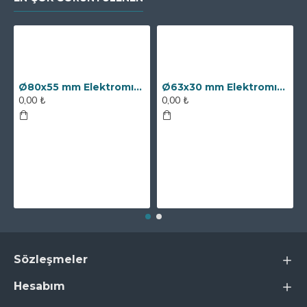
Ø80x55 mm Elektromıknatıs - 250 kg Çekim Gücü
Ø63x30 mm Elektromıknatıs - 100 kg Çekim Gücü
0,00 ₺
0,00 ₺
Sözleşmeler
Hesabım