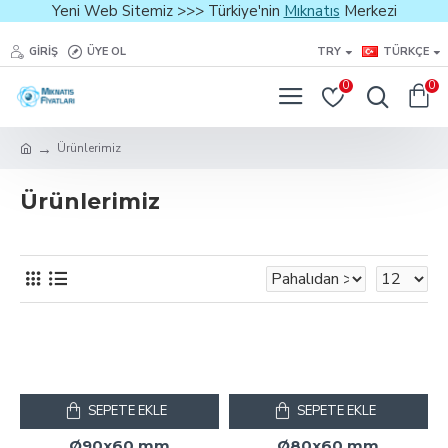
Yeni Web Sitemiz >>> Türkiye'nin
Mıknatıs
Merkezi
GIRIŞ
ÜYE OL
TRY
TÜRKÇE
0
0
Ürünlerimiz
Ürünlerimiz
SEPETE EKLE
SEPETE EKLE
Ø90x60 mm
Ø80x60 mm