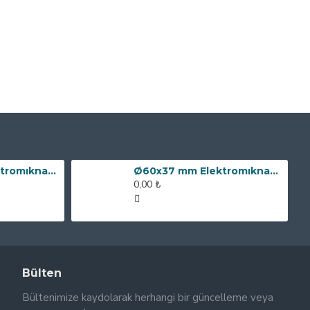
Ø80x60 mm Elektromıknatıs - 240 kg Çekim Gücü
Ø60x37 mm Elektromıknatıs - 100 kg Çekim Gücü
0,00 ₺
Bülten
Bültenimize kaydolarak herhangi bir güncelleme veya