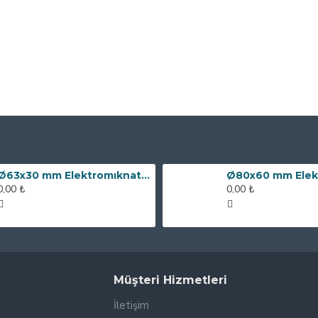
Ø63x30 mm Elektromıknatıs - 100 kg Çekim Gücü
0,00 ₺
0,00 ₺
Müşteri Hizmetleri
İletişim