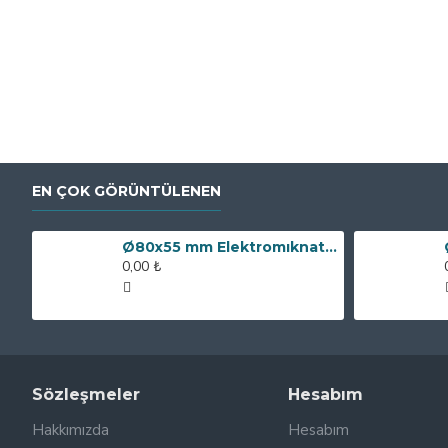
EN ÇOK GÖRÜNTÜLENEN
Ø80x55 mm Elektromıknatıs - 250 kg Çekim Gücü
0,00 ₺
Sözleşmeler
Hesabım
Hakkımızda
Hesabım