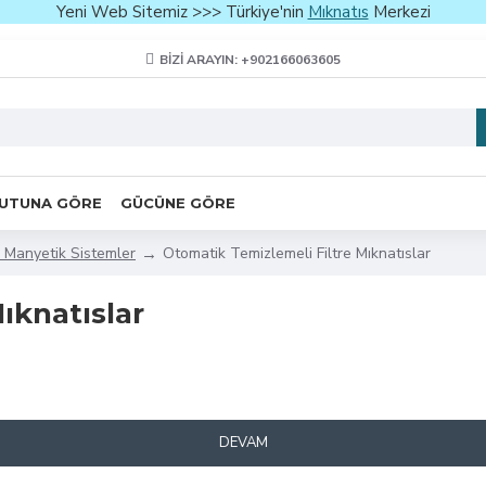
Yeni Web Sitemiz >>> Türkiye'nin
Mıknatıs
Merkezi
BIZI ARAYIN: +902166063605
UTUNA GÖRE
GÜCÜNE GÖRE
 Manyetik Sistemler
Otomatik Temizlemeli Filtre Mıknatıslar
ıknatıslar
DEVAM