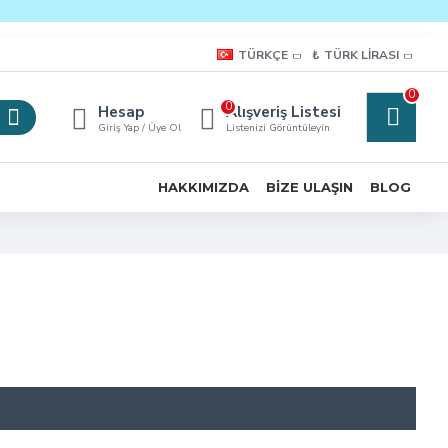
TÜRKÇE
₺
TÜRK LIRASI
0
0
Hesap
Alışveriş Listesi
Giriş Yap / Üye Ol
Listenizi Görüntüleyin
HAKKIMIZDA
BIZE ULAŞIN
BLOG