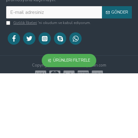
GÖNDER
Gizlilik İlkeleri
'ni okudum ve kabul ediyorum.
ÜRÜNLERI FILTRELE
Copyright © 2019, Mıknatıs Fiyatları.com
gauss ölçümü
Whatsapp Desteği
×
Müşteri Temsilcisi
Merhaba