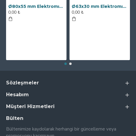
Ø80x55 mm Elektromıknatıs - 250 kg Çekim Gücü
Ø63x30 mm Elektromıknatıs - 100 kg Çekim Gücü
0,00 ₺
0,00 ₺
Sözleşmeler
Hesabım
Müşteri Hizmetleri
Bülten
Bültenimize kaydolarak herhangi bir güncelleme veya
promosyonu kaçırmayın.