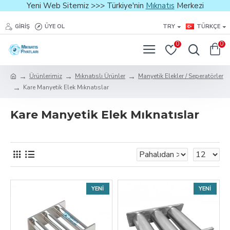
Yeni Web Sitemiz >>> Türkiye'nin
Mıknatıs
Merkezi
GIRIŞ
ÜYE OL
TRY
TÜRKÇE
0
0
Ürünlerimiz
Mıknatıslı Ürünler
Manyetik Elekler / Seperatörler
Kare Manyetik Elek Mıknatıslar
Kare Manyetik Elek Mıknatıslar
YENI
YENI