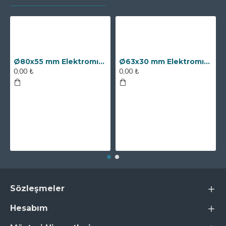
Ø80x55 mm Elektromıknatıs - 250 kg Çekim Gücü
Ø63x30 mm Elektromıknatıs - 100 kg Çekim Gücü
0,00 ₺
0,00 ₺
Sözleşmeler
Hesabım