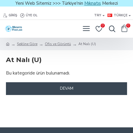
Yeni Web Sitemiz >>> Türkiye'nin
Mıknatıs
Merkezi
GIRIŞ
ÜYE OL
TRY
TÜRKÇE
0
0
Şekline Göre
Ofis ve Görüntü
At Nalı (U)
At Nalı (U)
Bu kategoride ürün bulunamadı.
DEVAM