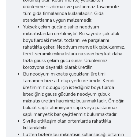
korumuş olur. Kolay montaj yapılabilen
ürünlerimiz sızdırmaz ve paslanmaz tasarımı ile
tüm gıda firmalarında kullanılabilir. Gıda
standartlarına uygun malzemedir.
Yüksek çekim gücüne sahip neodyum
mıknatıslardan üretilmiştir. Bu sayede çok ufak
boyutlardaki metal tozlarını ve parçalarını
rahatlıkla çeker. Neodyum manyetik çubuklarımız,
ferrit-seramik mıknatıslara nazaran beş kat daha
fazla gauss çekim gücü sunar. Ürünlerimiz
korozyona dayanıklı olarak üretilir.
Bu neodyum mıknatıs çubukların üretimi
tamamen bize ait olup yerli üretimdir. Kendi
üretimimiz olduğu için istediğiniz boyutlarda
istediğiniz gauss gücünde neodyum çubuk
mıknatıs üretim hacmimiz bulunmaktadır. Örneğin
bakalit saplı, alüminyum saplı veya paslanmaz
saplı manyetik bar çeşitlerimiz bulunmaktadır.
Sıvı ile etkileşim olan ortamlarda rahatlıkla
kullanılabilir.
Lütfen bizlere bu mıknatısın kullanılacağı ortamın