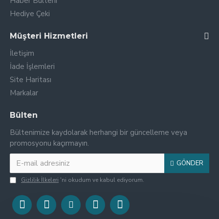
Haber Bülteni
Hediye Çeki
Müşteri Hizmetleri
İletişim
İade İşlemleri
Site Haritası
Markalar
Bülten
Bültenimize kaydolarak herhangi bir güncelleme veya
promosyonu kaçırmayın.
GÖNDER
Gizlilik İlkeleri
'ni okudum ve kabul ediyorum.