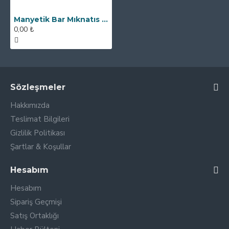
Manyetik Bar Mıknatıs - 25x150 mm - Ekstra Korumalı
0,00 ₺
Sözleşmeler
Hakkımızda
Teslimat Bilgileri
Gizlilik Politikası
Şartlar & Koşullar
Hesabım
Hesabım
Sipariş Geçmişi
Satış Ortaklığı