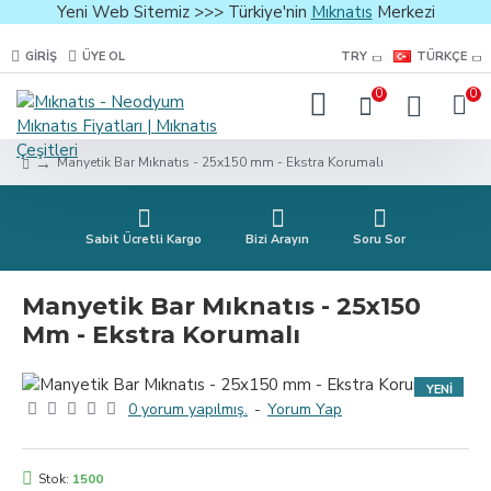
Yeni Web Sitemiz >>> Türkiye'nin
Mıknatıs
Merkezi
GIRIŞ
ÜYE OL
TRY
TÜRKÇE
0
0
Manyetik Bar Mıknatıs - 25x150 mm - Ekstra Korumalı
Sabit Ücretli Kargo
Bizi Arayın
Soru Sor
Manyetik Bar Mıknatıs - 25x150
Mm - Ekstra Korumalı
YENI
0 yorum yapılmış.
-
Yorum Yap
Stok:
1500