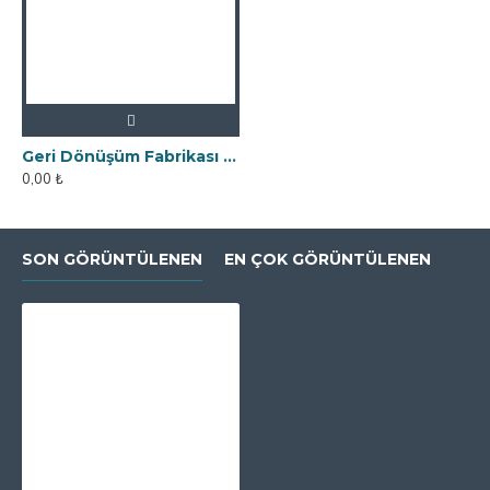
Geri Dönüşüm Fabrikası İçin Kolay Temizlenebilir Neodyum Elek Mıknatıs
0,00 ₺
SON GÖRÜNTÜLENEN
EN ÇOK GÖRÜNTÜLENEN