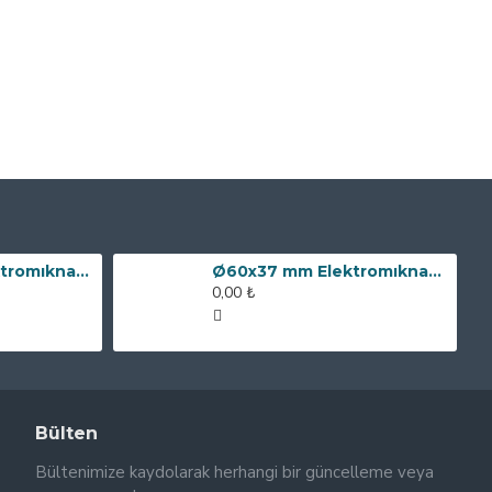
Ø80x60 mm Elektromıknatıs - 240 kg Çekim Gücü
Ø60x37 mm Elektromıknatıs - 100 kg Çekim Gücü
0,00 ₺
Bülten
Bültenimize kaydolarak herhangi bir güncelleme veya