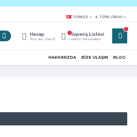
TÜRKÇE
₺
TÜRK LIRASI
0
0
Hesap
Alışveriş Listesi
Giriş Yap / Üye Ol
Listenizi Görüntüleyin
HAKKIMIZDA
BIZE ULAŞIN
BLOG