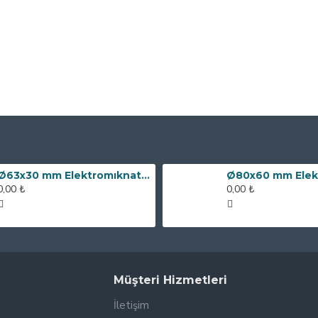
Ø63x30 mm Elektromıknatıs - 100 kg Çekim Gücü
0,00 ₺
0,00 ₺
Müşteri Hizmetleri
İletişim