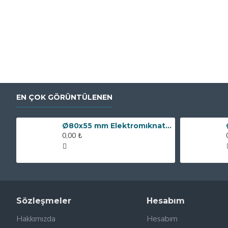
EN ÇOK GÖRÜNTÜLENEN
Ø80x55 mm Elektromıknatıs - 250 kg Çekim Gücü
0,00 ₺
Sözleşmeler
Hesabım
Hakkımızda
Hesabım