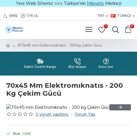
Yeni Web Sitemiz >>> Türkiye'nin
Mıknatıs
Merkezi
GIRIŞ
ÜYE OL
TRY
TÜRKÇE
0
0
Ø70x45 mm Elektromıknatıs - 200 kg Çekim Gücü
Sabit Ücretli Kargo
Bizi Arayın
Soru Sor
70x45 Mm Elektromıknatıs - 200
Kg Çekim Gücü
0 yorum yapılmış.
-
Yorum Yap
Stok:
1500