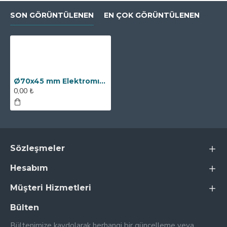
SON GÖRÜNTÜLENEN
EN ÇOK GÖRÜNTÜLENEN
Ø70x45 mm Elektromıknatıs - 200 kg Çekim Gücü
0,00 ₺
Sözleşmeler
Hesabım
Müşteri Hizmetleri
Bülten
Bültenimize kaydolarak herhangi bir güncelleme veya