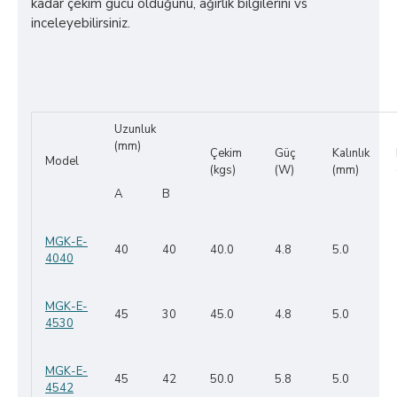
kadar çekim gücü olduğunu, ağırlık bilgilerini vs
inceleyebilirsiniz.
Uzunluk
(mm)
Çekim
Güç
Kalınlık
Model
(kgs)
(W)
(mm)
A
B
MGK-E-
40
40
40.0
4.8
5.0
4040
MGK-E-
45
30
45.0
4.8
5.0
4530
MGK-E-
45
42
50.0
5.8
5.0
4542