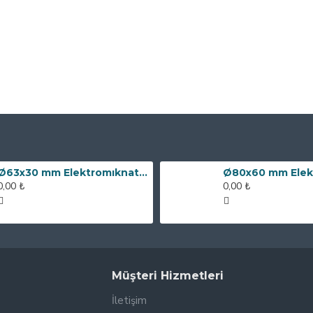
Ø63x30 mm Elektromıknatıs - 100 kg Çekim Gücü
0,00 ₺
0,00 ₺
Müşteri Hizmetleri
İletişim