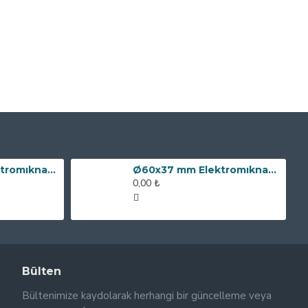
Ø80x60 mm Elektromıknatıs - 240 kg Çekim Gücü
Ø60x37 mm Elektromıknatıs - 100 kg Çekim Gücü
0,00 ₺
Bülten
Bültenimize kaydolarak herhangi bir güncelleme veya