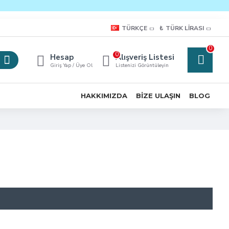
TÜRKÇE
₺
TÜRK LIRASI
0
0
Hesap
Alışveriş Listesi
Giriş Yap / Üye Ol
Listenizi Görüntüleyin
HAKKIMIZDA
BIZE ULAŞIN
BLOG