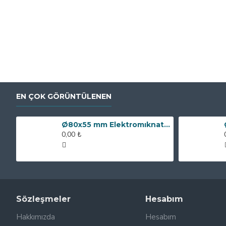
EN ÇOK GÖRÜNTÜLENEN
Ø80x55 mm Elektromıknatıs - 250 kg Çekim Gücü
0,00 ₺
Sözleşmeler
Hesabım
Hakkımızda
Hesabım