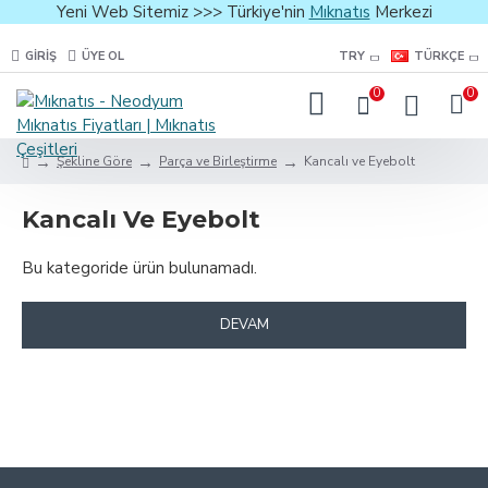
Yeni Web Sitemiz >>> Türkiye'nin
Mıknatıs
Merkezi
GIRIŞ
ÜYE OL
TRY
TÜRKÇE
0
0
Şekline Göre
Parça ve Birleştirme
Kancalı ve Eyebolt
Kancalı Ve Eyebolt
Bu kategoride ürün bulunamadı.
DEVAM