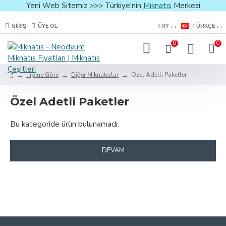
Yeni Web Sitemiz >>> Türkiye'nin
Mıknatıs
Merkezi
GIRIŞ
ÜYE OL
TRY
TÜRKÇE
0
0
Tipine Göre
Diğer Mıknatıslar
Özel Adetli Paketler
Özel Adetli Paketler
Bu kategoride ürün bulunamadı.
DEVAM