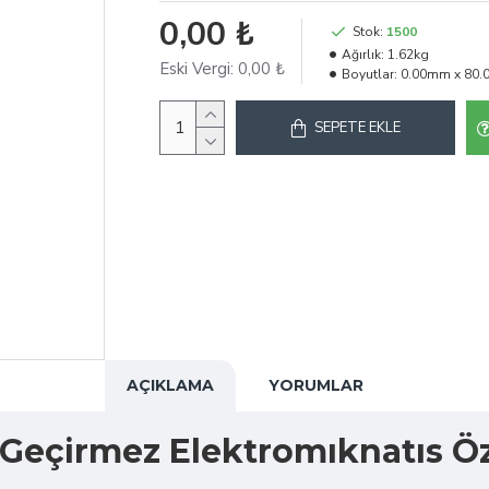
0,00 ₺
Stok:
1500
Ağırlık:
1.62kg
Eski Vergi:
0,00 ₺
Boyutlar:
0.00mm x 80
SEPETE EKLE
AÇIKLAMA
YORUMLAR
eçirmez Elektromıknatıs Öze