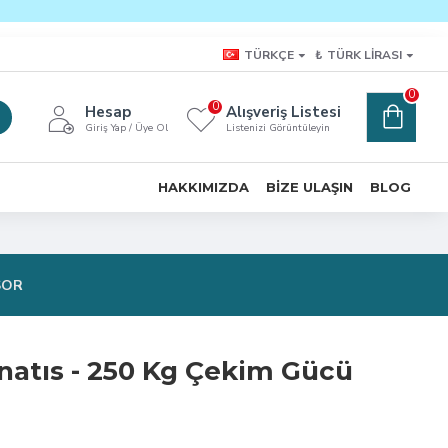
TÜRKÇE
₺
TÜRK LIRASI
0
0
Hesap
Alışveriş Listesi
Giriş Yap / Üye Ol
Listenizi Görüntüleyin
HAKKIMIZDA
BIZE ULAŞIN
BLOG
SOR
atıs - 250 Kg Çekim Gücü