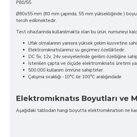
P80/55
Ø80x55 mm (80 mm çapında, 55 mm yüksekliğinde ) boyutu
tercih edilmektedir.
Test cihazlarında kullanılmakta olan bu ürün, numuneyi kaldı
Ufak olmalarının yanısıra yüksek çekim kuvvetine sahip
Elektromıknatıslarımız su geçirmez özelliktedir.
DC 5v, 12v, 24v seviyelerinde gerilim özelliğine sahip
İstenilen çapta ve ölçüde elektromıknatıs üretimi y
500.000 kullanım ömrüne sahiptirler.
Çalışma sıcaklığı -10°C ile 100°C aralığındadır.
Elektromıknatıs Boyutları ve M
Aşağıdaki tablodan hangi boyutta elektromıknatısın ne kadar 