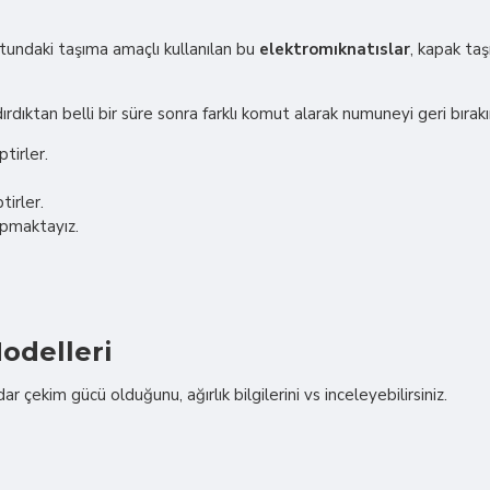
ndaki taşıma amaçlı kullanılan bu
elektromıknatıslar
, kapak taş
rdıktan belli bir süre sonra farklı komut alarak numuneyi geri bırakı
tirler.
tirler.
apmaktayız.
odelleri
çekim gücü olduğunu, ağırlık bilgilerini vs inceleyebilirsiniz.