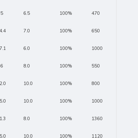
.5
6.5
100%
470
4.4
7.0
100%
650
7.1
6.0
100%
1000
.6
8.0
100%
550
2.0
10.0
100%
800
5.0
10.0
100%
1000
1.3
8.0
100%
1360
5.0
10.0
100%
1120