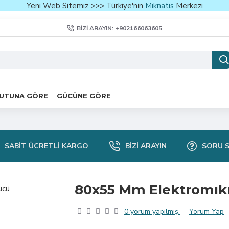
Yeni Web Sitemiz >>> Türkiye'nin
Mıknatıs
Merkezi
BIZI ARAYIN: +902166063605
UTUNA GÖRE
GÜCÜNE GÖRE
SABIT ÜCRETLI KARGO
BIZI ARAYIN
SORU 
80x55 Mm Elektromıkn
0 yorum yapılmış.
-
Yorum Yap