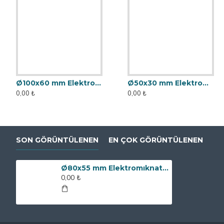
Ø100x60 mm Elektromıknatıs - Yüksek Güçlü, Su Geçirmez
Ø50x30 mm Elektromıknatıs - Yüksek Güçlü, Su Geçirmez
0,00 ₺
0,00 ₺
SON GÖRÜNTÜLENEN
EN ÇOK GÖRÜNTÜLENEN
Ø80x55 mm Elektromıknatıs - 250 kg Çekim Gücü
0,00 ₺