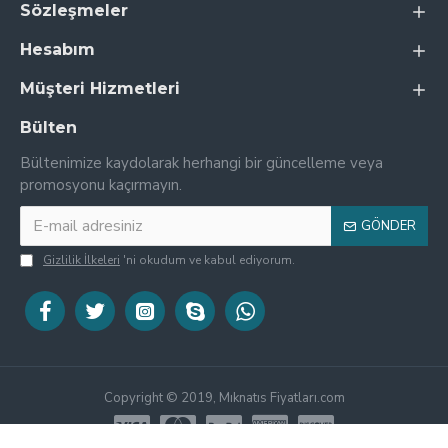
Sözleşmeler
Hesabım
Müşteri Hizmetleri
Bülten
Bültenimize kaydolarak herhangi bir güncelleme veya
promosyonu kaçırmayın.
GÖNDER
Gizlilik İlkeleri
'ni okudum ve kabul ediyorum.
Copyright © 2019, Mıknatıs Fiyatları.com