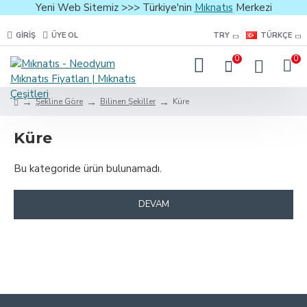
Yeni Web Sitemiz >>> Türkiye'nin
Mıknatıs
Merkezi
GIRIŞ
ÜYE OL
TRY
TÜRKÇE
0
0
Şekline Göre
Bilinen Şekiller
Küre
Küre
Bu kategoride ürün bulunamadı.
DEVAM