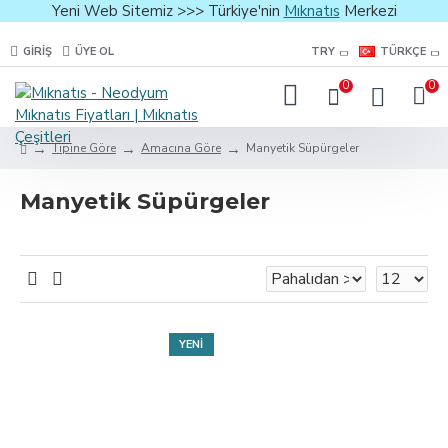
Yeni Web Sitemiz >>> Türkiye'nin
Mıknatıs
Merkezi
GIRIŞ
ÜYE OL
TRY
TÜRKÇE
0
0
Tipine Göre
Amacına Göre
Manyetik Süpürgeler
Manyetik Süpürgeler
YENI