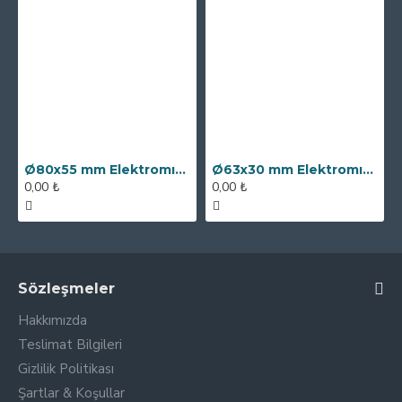
Ø80x55 mm Elektromıknatıs - 250 kg Çekim Gücü
Ø63x30 mm Elektromıknatıs - 100 kg Çekim Gücü
0,00 ₺
0,00 ₺
Sözleşmeler
Hakkımızda
Teslimat Bilgileri
Gizlilik Politikası
Şartlar & Koşullar