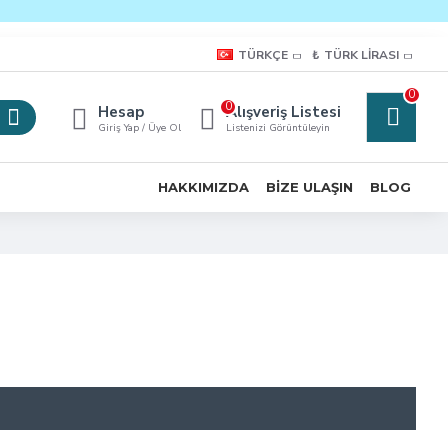
TÜRKÇE
₺
TÜRK LIRASI
0
0
Hesap
Alışveriş Listesi
Giriş Yap / Üye Ol
Listenizi Görüntüleyin
HAKKIMIZDA
BIZE ULAŞIN
BLOG