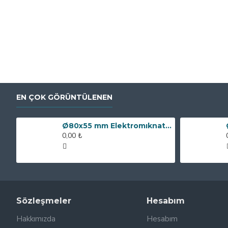
EN ÇOK GÖRÜNTÜLENEN
Ø80x55 mm Elektromıknatıs - 250 kg Çekim Gücü
0,00 ₺
Sözleşmeler
Hesabım
Hakkımızda
Hesabım