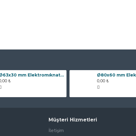
Ø63x30 mm Elektromıknatıs - 100 kg Çekim Gücü
0,00 ₺
0,00 ₺
Müşteri Hizmetleri
İletişim