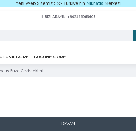
Yeni Web Sitemiz >>> Türkiye'nin
Mıknatıs
Merkezi
BIZI ARAYIN: +902166063605
UTUNA GÖRE
GÜCÜNE GÖRE
natıs Füze Çekirdekleri
DEVAM