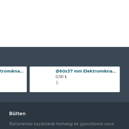
Ø80x60 mm Elektromıknatıs - 240 kg Çekim Gücü
Ø60x37 mm Elektromıknatıs - 100 kg Çekim Gücü
0,00 ₺
Bülten
Bültenimize kaydolarak herhangi bir güncelleme veya