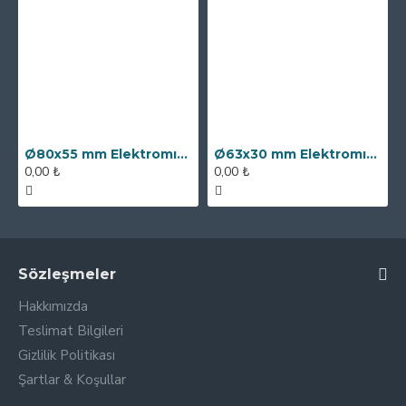
Ø80x55 mm Elektromıknatıs - 250 kg Çekim Gücü
Ø63x30 mm Elektromıknatıs - 100 kg Çekim Gücü
0,00 ₺
0,00 ₺
Sözleşmeler
Hakkımızda
Teslimat Bilgileri
Gizlilik Politikası
Şartlar & Koşullar