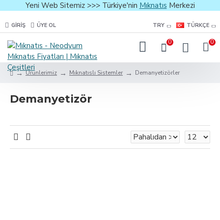
Yeni Web Sitemiz >>> Türkiye'nin
Mıknatıs
Merkezi
GIRIŞ
ÜYE OL
TRY
TÜRKÇE
0
0
Ürünlerimiz
Mıknatıslı Sistemler
Demanyetizörler
Demanyetizör