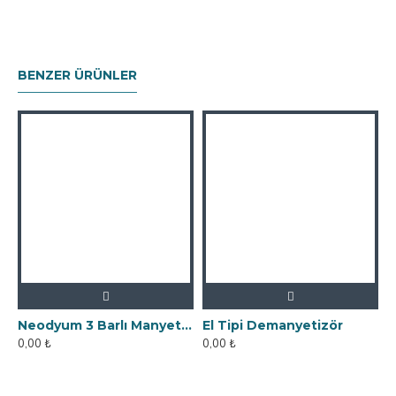
BENZER ÜRÜNLER
Neodyum 3 Barlı Manyetik Elek Mıknatıs Seperatör
El Tipi Demanyetizör
0,00 ₺
0,00 ₺
0