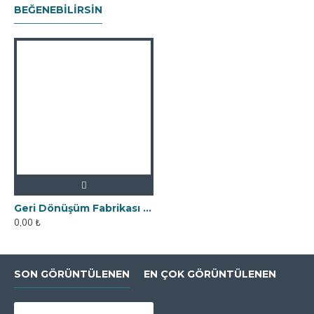
BEĞENEBILIRSIN
Geri Dönüşüm Fabrikası İçin Kolay Temizlenebilir Neodyum Elek Mıknatıs
0,00 ₺
SON GÖRÜNTÜLENEN
EN ÇOK GÖRÜNTÜLENEN