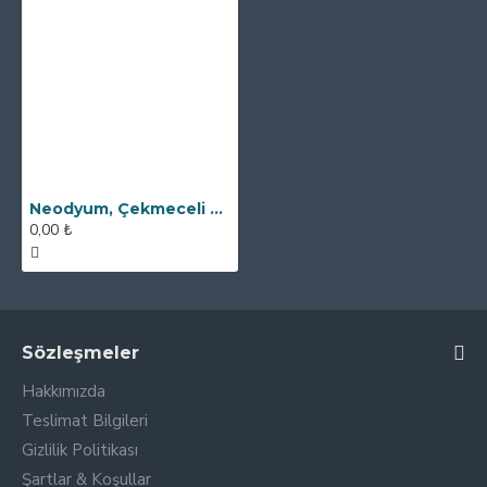
Neodyum, Çekmeceli Kovan Tipi Elek Mıknatıs
0,00 ₺
Sözleşmeler
Hakkımızda
Teslimat Bilgileri
Gizlilik Politikası
Şartlar & Koşullar