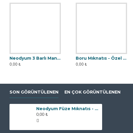
Neodyum 3 Barlı Manyetik Elek Mıknatıs Seperatör
Boru Mıknatıs - Özel Üretim Fişek Tipi
0,00 ₺
0,00 ₺
SON GÖRÜNTÜLENEN
EN ÇOK GÖRÜNTÜLENEN
Neodyum Füze Mıknatıs - Manyetik Seperatör - 12000 Gauss - DN250 Giriş Çıkışlı
0,00 ₺