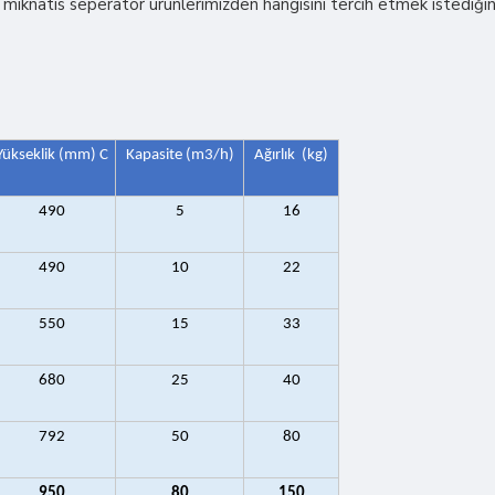
mıknatıs seperatör ürünlerimizden hangisini tercih etmek istediğini
Yükseklik (mm) C
Kapasite (m3/h)
Ağırlık (kg)
490
5
16
490
10
22
550
15
33
680
25
40
792
50
80
950
80
150