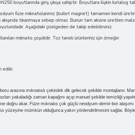
0 boyutlarında giriş çıkışa sahiptir. Boyutlara ilişkin katalog ta
yum füze mıknatıslarımız (bullet magnet) tamamen kendi üretimimizd
daların akışında tıkanmaya sebep olmaz. Bunun tam aksine üretilen ma
tundadır. Aşağıdaki çizelgeden de takip edebilirsiniz.
lanılan mıknatıs çeşididir. Toz taneli ürünleriniz için örneğin
edilir.
ı iki boru arasına mıknatıslı çekirdek dik gelecek şekilde montajlanır.
ozları yakaladığı zaman kapağını açıp manuel şekilde temizliği yapıl
ine doğru akar. Füze mıknatıs çok güçlü neodyum-demir-bor alaşımı ve
atıs yüzeyine mümkün olduğunca yakın yönlendirilmesini sağlar. Böyl