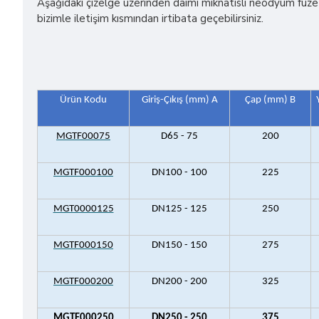
Aşağıdaki çizelge üzerinden daimi mıknatıslı neodyum füze 
bizimle iletişim kısmından irtibata geçebilirsiniz.
Ürün Kodu
Giriş-Çıkış (mm) A
Çap (mm) B
MGTF00075
D65 - 75
200
MGTF000100
DN100 - 100
225
MGT0000125
DN125 - 125
250
MGTF000150
DN150 - 150
275
MGTF000200
DN200 - 200
325
MGTF000250
DN250 - 250
375