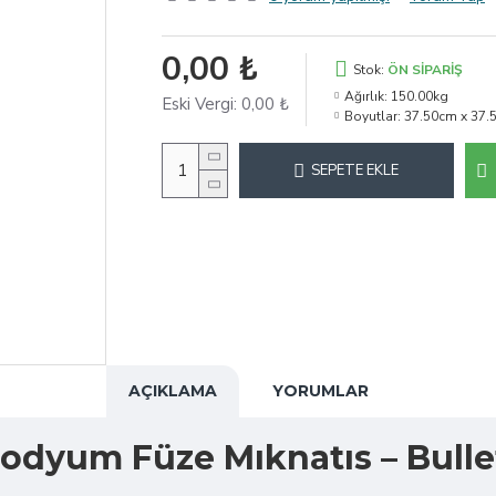
0,00 ₺
Stok:
ÖN SIPARIŞ
Ağırlık:
150.00kg
Eski Vergi:
0,00 ₺
Boyutlar:
37.50cm x 37.
SEPETE EKLE
AÇIKLAMA
YORUMLAR
eodyum Füze Mıknatıs – Bulle