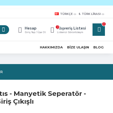
TÜRKÇE
₺
TÜRK LIRASI
0
0
Hesap
Alışveriş Listesi
Giriş Yap / Üye Ol
Listenizi Görüntüleyin
HAKKIMIZDA
BIZE ULAŞIN
BLOG
OR
s - Manyetik Seperatör -
riş Çıkışlı