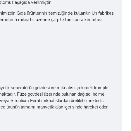
blomuz aşağıda verilmiştir.
ir. Gıda ürünlerinin temizliğinde kullanılır. Un fabrikası
lzemelerin mıknatıs üzerine çarptıktan sonra kenarlara
 Manyetik seperatörün gövdesi ve mıknatıslı çekirdek komple
maktadır. Füze gövdesi üzerinde bulunan dağıtıcı bölme
ya Strontium Ferrit mıknatıslardan üretilebilmektedir.
ece ürünün tamamı manyetik alan içerisinde hareket eder