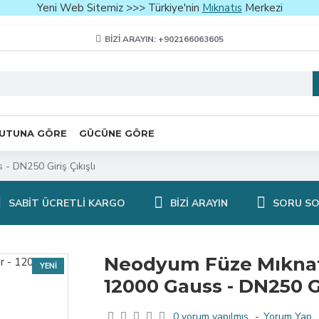
Yeni Web Sitemiz >>> Türkiye'nin
Mıknatıs
Merkezi
BIZI ARAYIN: +902166063605
UTUNA GÖRE
GÜCÜNE GÖRE
- DN250 Giriş Çıkışlı
SABIT ÜCRETLI KARGO
BIZI ARAYIN
SORU S
Neodyum Füze Mıknatı
YENI
12000 Gauss - DN250 Gi
0 yorum yapılmış.
-
Yorum Yap