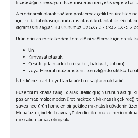
İncelediğiniz neodyum füze mıknatıs manyetik seperatör DN25
Aerodinamik olarak sağlam paslanmaz çelikten üretilen neod
için, soda fabrikası için mıknatıs olarak kullanılabilir. Gı
sıçramasını sağlar. Bu ürünümüz UXGXY 32.5x32.5X79.2 boyu
Ürünlerinizin metallerden temizliğini sağlamak için en sık kul
Un,
Kimyasal plastik,
Çeşitli gıda maddeleri (şeker, bakliyat, tohum)
veya Mineral malzemelerin temizliğinde sıklıkla tercih 
l boyutlarda üretimi sağlanmaktadır.
İstediğiniz öze
Füze tipi mıknatıs flanşlı olarak üretildiği için ürünün aktığ
paslanmaz malzemeden üretilmektedir. Mıknatıslı çekirdeği t
sayesinde ürün homojen bir şekilde mıknatıslı gövdenin üzer
Muhafaza içindeki kılavuz yönlendiriciler, malzemenin mıkn
mıknatısa temas etmiş olur.