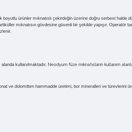
boyutlu ürünler mıknatıslı çekirdeğin üzerine doğru serbest halde dü
tiküller mıknatısın gövdesine güvenli bir şekilde yapışır. Operatör t
lenir.
Neodyum füze mıknatısların kullanım alanları
 alanda kullanılmaktadır.
nat ve dolomitten hammadde üretimi, bor mineralleri ve türevlerini üreti