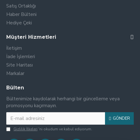
Satış Ortaklığı
Haber Bülteni
Hediye Çeki
Müşteri Hizmetleri
İletişim
İade İşlemleri
Site Haritası
Markalar
Bülten
Bültenimize kaydolarak herhangi bir güncelleme veya
promosyonu kaçırmayın.
GÖNDER
Gizlilik İlkeleri
'ni okudum ve kabul ediyorum.