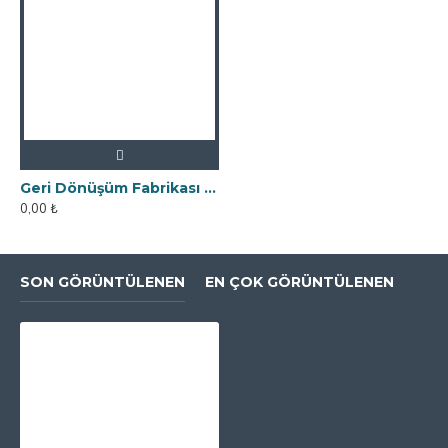
Geri Dönüşüm Fabrikası İçin Kolay Temizlenebilir Neodyum Elek Mıknatıs
0,00 ₺
SON GÖRÜNTÜLENEN
EN ÇOK GÖRÜNTÜLENEN