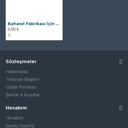
Baharat Fabrikası İçin Özel Manyetik Elek Seperatör
0,00 ₺
Sözleşmeler
Hakkımızda
Teslimat Bilgileri
Gizlilik Politikası
Şartlar & Koşullar
Hesabım
Hesabım
Sipariş Geçmişi