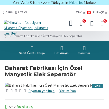
Yeni Web Sitemiz >>> Türkiye'nin
Mıknatıs
Merkezi
GIRIŞ
ÜYE OL
TRY
TÜRKÇE
0
0
Baharat Fabrikası İçin Özel Manyetik Elek Seperatör
Sabit Ücretli Kargo
Bizi Arayın
Soru Sor
Baharat Fabrikası İçin Özel
Manyetik Elek Seperatör
YENI
0 yorum yapılmış.
-
Yorum Yap
Stok:
ÖN SIPARIŞ