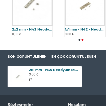
2x2 mm - N42 Neodyum Mıknatıs
1x1 mm - N42 - Neodyum Mıknatıs
0,00 ₺
0,00 ₺
SON GÖRÜNTÜLENEN
EN ÇOK GÖRÜNTÜLENEN
2x1 mm - N35 Neodyum Mıknatıs
0,00 ₺
Sözleşmeler
Hesabım