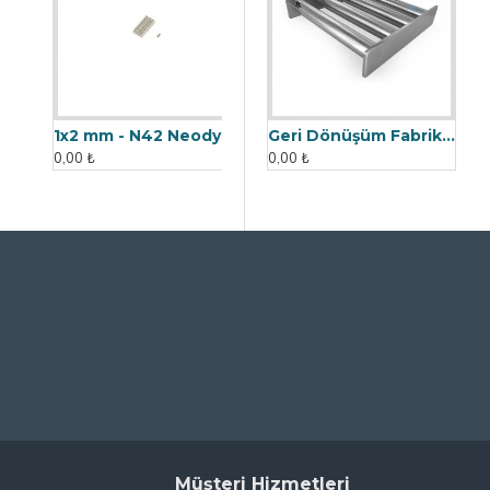
1x2 mm - N42 Neodyum Mıknatıs
Geri Dönüşüm Fabrikası İçin Kolay Temizlenebilir Neodyum Elek Mıknatıs
0,00 ₺
0,00 ₺
Müşteri Hizmetleri