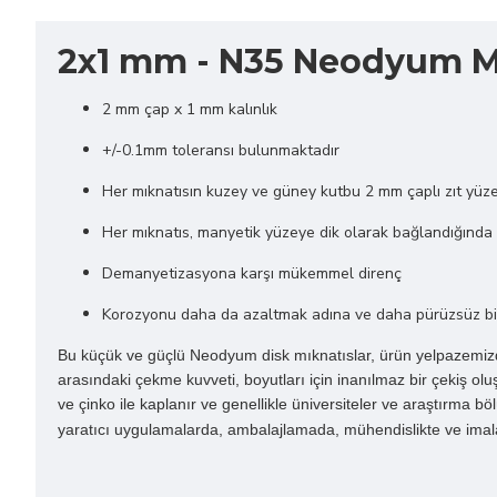
2x1 mm - N35 Neodyum Mık
2 mm çap x 1 mm kalınlık
+/-0.1mm toleransı bulunmaktadır
Her mıknatısın kuzey ve güney kutbu 2 mm çaplı zıt yüze
Her mıknatıs, manyetik yüzeye dik olarak bağlandığında 0
Demanyetizasyona karşı mükemmel direnç
Korozyonu daha da azaltmak adına ve daha pürüzsüz bir a
Bu küçük ve güçlü Neodyum disk mıknatıslar, ürün yelpazemizdek
arasındaki çekme kuvveti, boyutları için inanılmaz bir çekiş olu
ve çinko ile kaplanır ve genellikle üniversiteler ve araştırma
yaratıcı uygulamalarda, ambalajlamada, mühendislikte ve imalatta