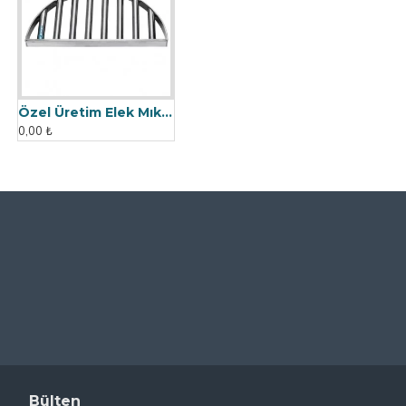
Özel Üretim Elek Mıknatıs - Un Fabrikasına
0,00 ₺
Bülten