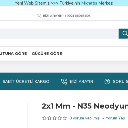
Yeni Web Sitemiz >>> Türkiye'nin
Mıknatıs
Merkezi
BIZI ARAYIN: +902166063605
UTUNA GÖRE
GÜCÜNE GÖRE
SABIT ÜCRETLI KARGO
BIZI ARAYIN
SORU 
2x1 Mm - N35 Neodyu
0 yorum yapılmış.
-
Yorum Yap