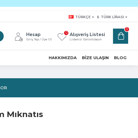
TÜRKÇE
₺
TÜRK LIRASI
0
0
Hesap
Alışveriş Listesi
Giriş Yap / Üye Ol
Listenizi Görüntüleyin
HAKKIMIZDA
BIZE ULAŞIN
BLOG
SOR
m Mıknatıs