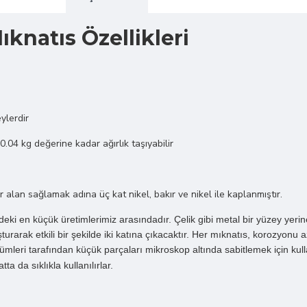
natıs Özellikleri
ylerdir
.04 kg değerine kadar ağırlık taşıyabilir
lan sağlamak adına üç kat nikel, bakır ve nikel ile kaplanmıştır.
i en küçük üretimlerimiz arasındadır. Çelik gibi metal bir yüzey yerine 
şturarak etkili bir şekilde iki katına çıkacaktır. Her mıknatıs, korozyon
 bölümleri tarafından küçük parçaları mikroskop altında sabitlemek için 
 da sıklıkla kullanılırlar.