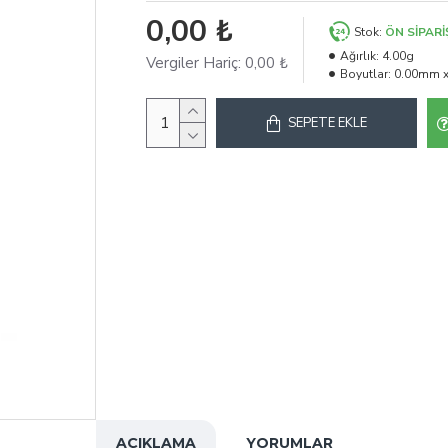
0,00 ₺
Stok:
ÖN SIPARI
Ağırlık:
4.00g
Vergiler Hariç: 0,00 ₺
Boyutlar:
0.00mm x
SEPETE EKLE
AÇIKLAMA
YORUMLAR