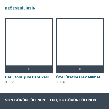
BEĞENEBILIRSIN
Geri Dönüşüm Fabrikası İçin Kolay Temizlenebilir Neodyum Elek Mıknatıs
Özel Üretim Elek Mıknatıs - Un Fabrikasına
0,00 ₺
0,00 ₺
SON GÖRÜNTÜLENEN
EN ÇOK GÖRÜNTÜLENEN