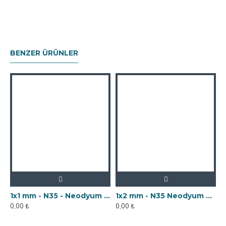
BENZER ÜRÜNLER
1x1 mm - N35 - Neodyum Mıknatıs
1x2 mm - N35 Neodyum Mıknatıs
0,00 ₺
0,00 ₺
0