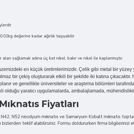
lerdir
.02kg değerine kadar ağırlık taşıyabilir
lan sağlamak adına üç kat nikel, bakır ve nikel ile kaplanmıştır.
mizdeki en küçük üretimlerimizdir. Çelik gibi metal bir yüzey y
ılmaz bir çekiş oluşturarak etkili bir şekilde iki katına çıkacakt
aplanır ve genellikle üniversiteler ve araştırma bölümleri tarafı
 olduğu yaratıcı uygulamalarda, ambalajlamada, mühendislikte ve 
ıknatıs Fiyatları
. N42, N52 neodyum mıknatıs ve Samaryum Kobalt mıknatıs toptan f
 bizlerden teklif alabilirsiniz. Formu doldururken firma bilgilerinizi