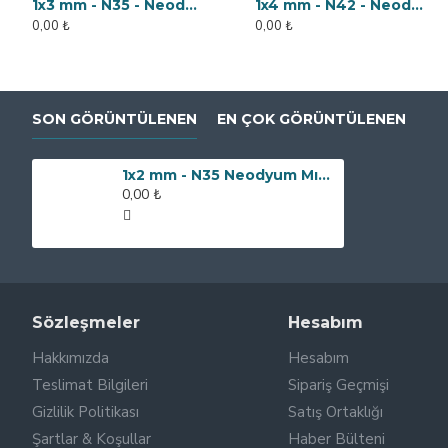
1x3 mm - N35 - Neodyum Mıknatıs
1x4 mm - N42 - Neodyum Mıknatıs
0,00 ₺
0,00 ₺
SON GÖRÜNTÜLENEN
EN ÇOK GÖRÜNTÜLENEN
1x2 mm - N35 Neodyum Mıknatıs
0,00 ₺
Sözleşmeler
Hesabım
Hakkımızda
Hesabım
Teslimat Bilgileri
Sipariş Geçmişi
Gizlilik Politikası
Satış Ortaklığı
Şartlar & Koşullar
Haber Bülteni