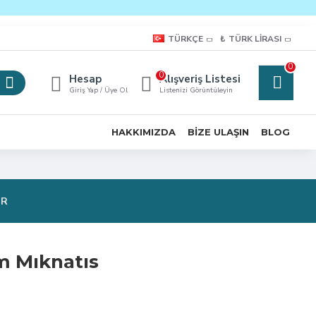
TÜRKÇE
₺
TÜRK LIRASI
0
0
Hesap
Alışveriş Listesi
Giriş Yap / Üye Ol
Listenizi Görüntüleyin
HAKKIMIZDA
BIZE ULAŞIN
BLOG
OR
m Mıknatıs