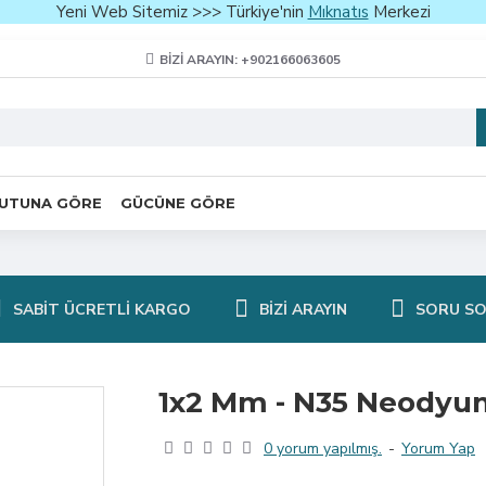
Yeni Web Sitemiz >>> Türkiye'nin
Mıknatıs
Merkezi
BIZI ARAYIN: +902166063605
UTUNA GÖRE
GÜCÜNE GÖRE
SABIT ÜCRETLI KARGO
BIZI ARAYIN
SORU S
1x2 Mm - N35 Neodyu
0 yorum yapılmış.
-
Yorum Yap