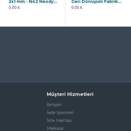
2x1 mm - N42 Neodyum Mıknatıs
2x2 mm - N42 Neodyum Mıknatıs
Geri Dönüşüm Fabrikası İçin Kolay Temizlenebilir Neodyum Elek Mıknatıs
0,00 ₺
0,00 ₺
0,00 ₺
Müşteri Hizmetleri
İletişim
İade İşlemleri
Site Haritası
Markalar