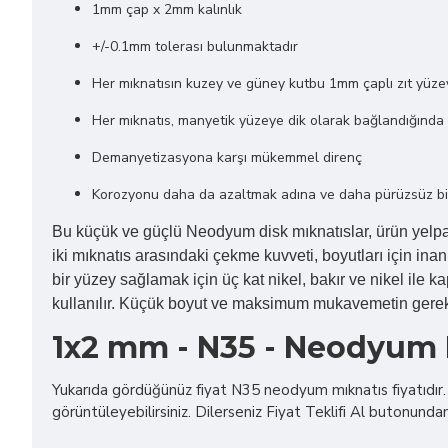
1mm çap x 2mm kalınlık
+/-0.1mm tolerası bulunmaktadır
Her mıknatısın kuzey ve güney kutbu 1mm çaplı zıt yüzey
Her mıknatıs, manyetik yüzeye dik olarak bağlandığında 0
Demanyetizasyona karşı mükemmel direnç
Korozyonu daha da azaltmak adına ve daha pürüzsüz bir a
Bu küçük ve güçlü Neodyum disk mıknatıslar, ürün yelpaze
iki mıknatıs arasındaki çekme kuvveti, boyutları için inan
bir yüzey sağlamak için üç kat nikel, bakır ve nikel ile k
kullanılır. Küçük boyut ve maksimum mukavemetin gerekli
1x2 mm - N35 - Neodyum M
Yukarıda gördüğünüz fiyat N35 neodyum mıknatıs fiyatıdır
görüntüleyebilirsiniz. Dilerseniz Fiyat Teklifi Al butonundan