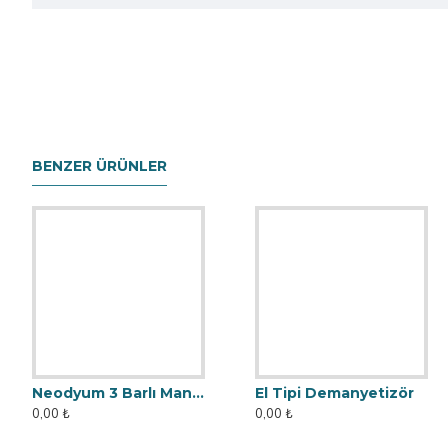
BENZER ÜRÜNLER
Neodyum 3 Barlı Manyetik Elek Mıknatıs Seperatör
El Tipi Demanyetizör
0,00 ₺
0,00 ₺