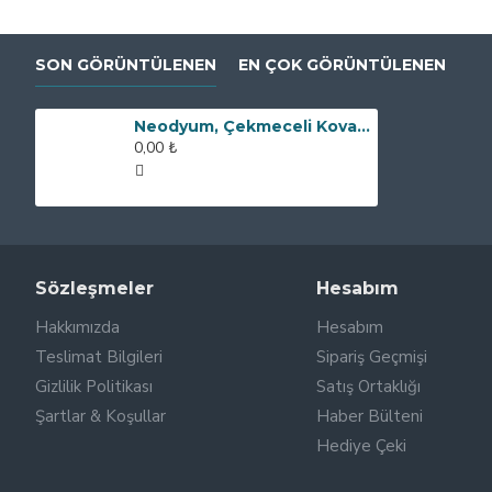
SON GÖRÜNTÜLENEN
EN ÇOK GÖRÜNTÜLENEN
Neodyum, Çekmeceli Kovan Tipi Elek Mıknatıs
0,00 ₺
Sözleşmeler
Hesabım
Hakkımızda
Hesabım
Teslimat Bilgileri
Sipariş Geçmişi
Gizlilik Politikası
Satış Ortaklığı
Şartlar & Koşullar
Haber Bülteni
Hediye Çeki