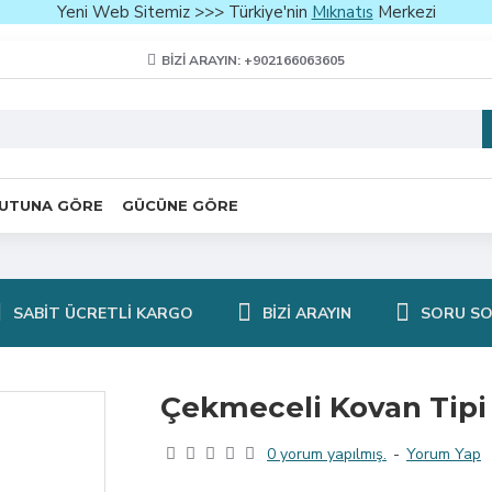
Yeni Web Sitemiz >>> Türkiye'nin
Mıknatıs
Merkezi
BIZI ARAYIN: +902166063605
UTUNA GÖRE
GÜCÜNE GÖRE
SABIT ÜCRETLI KARGO
BIZI ARAYIN
SORU S
Çekmeceli Kovan Tipi
0 yorum yapılmış.
-
Yorum Yap