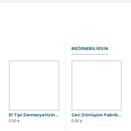
BEĞENEBILIRSIN
El Tipi Demanyetizör (20x15 cm)
Bunkerli İlaç Fabrikasına Çekmeceli Elek Mıknatıs - Özel Tasarım
Geri Dönüşüm Fabrikası İçin Kolay Temizlenebilir Neodyum Elek Mıknatıs
0,00 ₺
0,00 ₺
0,00 ₺