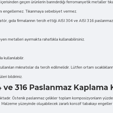
oru içerisinden geçen ürünlerin barındırdığı ferromanyetik metaller 
ını engellemez. Tıkanmaya sebebiyet vermez.
r, gıda firmalarının tercih ettiği AISI 304 ve AISI 316 paslanmaz çe
yen metalleri ayırmakta rahatlıkla kullanabilirsiniz.
 kullanılabilir.
llanılan mıknatıslar da tercih edilmelidir. Lütfen ortam sıcaklıklarını
ri bildiriniz.
 ve 316 Paslanmaz Kaplama K
ktadır. Östenik paslanmaz çelikler toplam komposizyonların yüzde 10
. Malzeme yüzeyinde oluşabilecek zararlı korozif tabakayı engeller 