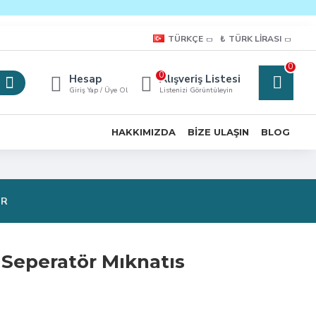
TÜRKÇE
₺
TÜRK LIRASI
0
0
Hesap
Alışveriş Listesi
Giriş Yap / Üye Ol
Listenizi Görüntüleyin
HAKKIMIZDA
BIZE ULAŞIN
BLOG
OR
 Seperatör Mıknatıs