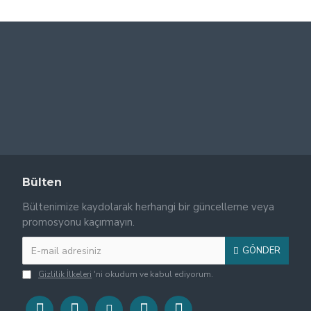
Bülten
Bültenimize kaydolarak herhangi bir güncelleme veya
promosyonu kaçırmayın.
GÖNDER
Gizlilik İlkeleri
'ni okudum ve kabul ediyorum.