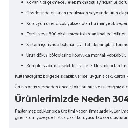
Kovan tipi çekmeceli elek mıknatıslı ayırıcılar ile b
Gövdesinde bulunan redüksiyon sayesinde ürün akış
Korozyon direnci çok yüksek olan bu manyetik seperatö
Ferrit veya 300 oksit mıknatıslardan imal edildilirler.
Sistem içerisinde bulunan çivi, tel, demir gibi istenme
Ürün döküş bölgelerine kolaylıkla montajı yapılabilir.
Komple sızdırmaz şekilde sıvı ile etkleşimli ortamlarda
Kullanacağınız bölgede sıcaklık var ise, uygun sıcaklıklarda ku
Ürün sipariş vermeden önce stok sorunuz ve istediğiniz ölçüle
Ürünlerimizde Neden 304
Paslanmaz çelikler gıda üretimi yapan firmalarda kullanılma
giren krom yüzeyde hızlıca pasif koruyucu tabaka oluşturur