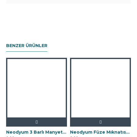
BENZER ÜRÜNLER
Neodyum 3 Barlı Manyetik Elek Mıknatıs Seperatör
Neodyum Füze Mıknatıs - Manyetik Seperatör - 200x490 mm