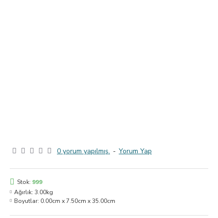
0 yorum yapılmış.
-
Yorum Yap
Stok:
999
Ağırlık:
3.00kg
Boyutlar:
0.00cm x 7.50cm x 35.00cm