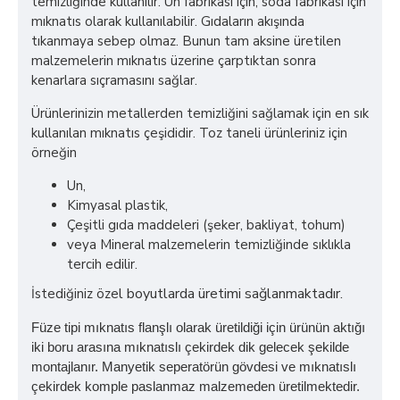
temizliğinde kullanılır. Un fabrikası için, soda fabrikası için
mıknatıs olarak kullanılabilir. Gıdaların akışında
tıkanmaya sebep olmaz. Bunun tam aksine üretilen
malzemelerin mıknatıs üzerine çarptıktan sonra
kenarlara sıçramasını sağlar.
Ürünlerinizin metallerden temizliğini sağlamak için en sık
kullanılan mıknatıs çeşididir. Toz taneli ürünleriniz için
örneğin
Un,
Kimyasal plastik,
Çeşitli gıda maddeleri (şeker, bakliyat, tohum)
veya Mineral malzemelerin temizliğinde sıklıkla
tercih edilir.
l boyutlarda üretimi sağlanmaktadır.
İstediğiniz öze
Füze tipi mıknatıs flanşlı olarak üretildiği için ürünün aktığı
iki boru arasına mıknatıslı çekirdek dik gelecek şekilde
montajlanır. Manyetik seperatörün gövdesi ve mıknatıslı
çekirdek komple paslanmaz malzemeden üretilmektedir.