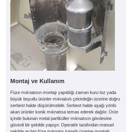
Montaj ve Kullanım
Füze mıknatısın montajı yapıldığı zaman kuru toz yada
büyük boyutlu ürünler mıknatıslı çekirdeğin üzerine doğru
serbest halde düşürülmelidir. Serbest halde aşağı yönlü
akan ürünler konik mıknatısa temas ederek dağılır. Ürün
içinde bulunan metal partiküller mıknatısın gövdesine
güvenli bir şekilde yapışır. Operatör tarafından manuel
şekilde açılan füze mıknatıs kapağı üzerine montajlı