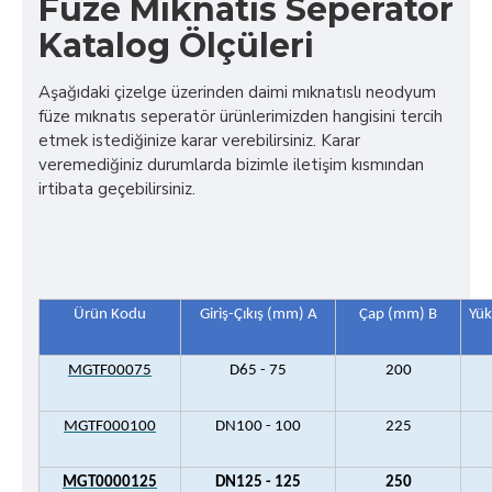
Füze Mıknatıs Seperatör
Katalog Ölçüleri
Aşağıdaki çizelge üzerinden daimi mıknatıslı neodyum
füze mıknatıs seperatör ürünlerimizden hangisini tercih
etmek istediğinize karar verebilirsiniz. Karar
veremediğiniz durumlarda bizimle iletişim kısmından
irtibata geçebilirsiniz.
Ürün Kodu
Giriş-Çıkış (mm) A
Çap (mm) B
Yük
MGTF00075
D65 - 75
200
MGTF000100
DN100 - 100
225
MGT0000125
DN125 - 125
250