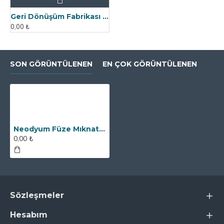
Geri Dönüşüm Fabrikası İçin Kolay Temizlenebilir Neodyum Elek Mıknatıs
0,00 ₺
SON GÖRÜNTÜLENEN
EN ÇOK GÖRÜNTÜLENEN
Neodyum Füze Mıknatıs - Bullet Magnet - DN125 Giriş Çıkışlı
0,00 ₺
Sözleşmeler
Hesabım