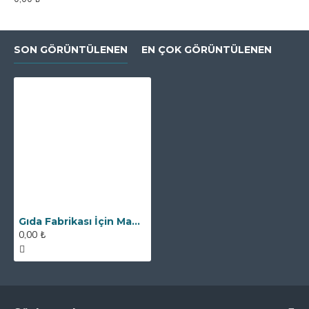
SON GÖRÜNTÜLENEN
EN ÇOK GÖRÜNTÜLENEN
Gıda Fabrikası İçin Manyetik Elek Mıknatıs Seperatör - Kare - 5 Barlı
0,00 ₺