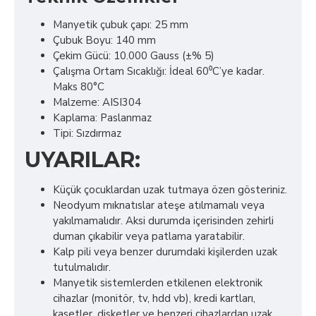
Manyetik çubuk çapı: 25 mm
Çubuk Boyu: 140 mm
Çekim Gücü: 10.000 Gauss (±% 5)
Çalışma Ortam Sıcaklığı: İdeal 60⁰C’ye kadar.
Maks 80°C
Malzeme: AISI304
Kaplama: Paslanmaz
Tipi: Sızdırmaz
UYARILAR:
Küçük çocuklardan uzak tutmaya özen gösteriniz.
Neodyum mıknatıslar ateşe atılmamalı veya
yakılmamalıdır. Aksi durumda içerisinden zehirli
duman çıkabilir veya patlama yaratabilir.
Kalp pili veya benzer durumdaki kişilerden uzak
tutulmalıdır.
Manyetik sistemlerden etkilenen elektronik
cihazlar (monitör, tv, hdd vb), kredi kartları,
kasetler, disketler ve benzeri cihazlardan uzak