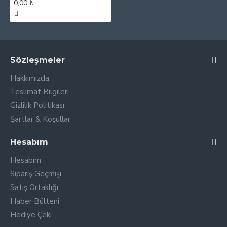
0,00 ₺
Sözleşmeler
Hakkımızda
Teslimat Bilgileri
Gizlilik Politikası
Şartlar & Koşullar
Hesabım
Hesabım
Sipariş Geçmişi
Satış Ortaklığı
Haber Bülteni
Hediye Çeki