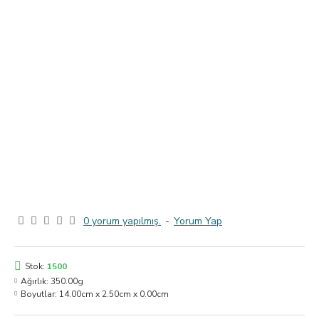
0 yorum yapılmış.
-
Yorum Yap
Stok:
1500
Ağırlık:
350.00g
Boyutlar:
14.00cm x 2.50cm x 0.00cm