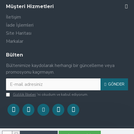
Müşteri Hizmetleri
İletişim
İade İşlemleri
Site Haritası
Markalar
Bülten
Bültenimize kaydolarak herhangi bir güncelleme veya
promosyonu kaçırmayın.
GÖNDER
Gizlilik İlkeleri
'ni okudum ve kabul ediyorum.