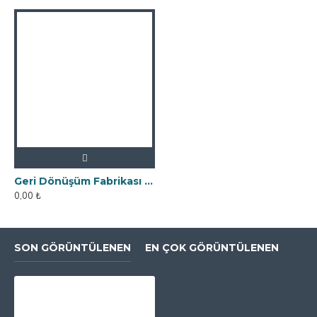
Geri Dönüşüm Fabrikası İçin Kolay Temizlenebilir Neodyum Elek Mıknatıs
0,00 ₺
SON GÖRÜNTÜLENEN
EN ÇOK GÖRÜNTÜLENEN