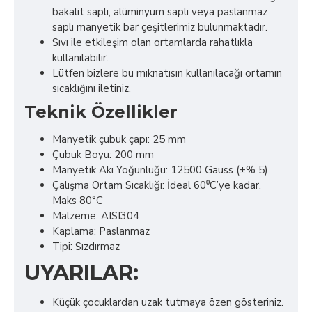
bakalit saplı, alüminyum saplı veya paslanmaz
saplı manyetik bar çeşitlerimiz bulunmaktadır.
Sıvı ile etkileşim olan ortamlarda rahatlıkla
kullanılabilir.
Lütfen bizlere bu mıknatısın kullanılacağı ortamın
sıcaklığını iletiniz.
Teknik Özellikler
Manyetik çubuk çapı: 25 mm
Çubuk Boyu: 200 mm
Manyetik Akı Yoğunluğu: 12500 Gauss (±% 5)
Çalışma Ortam Sıcaklığı: İdeal 60⁰C’ye kadar.
Maks 80°C
Malzeme: AISI304
Kaplama: Paslanmaz
Tipi: Sızdırmaz
UYARILAR:
Küçük çocuklardan uzak tutmaya özen gösteriniz.