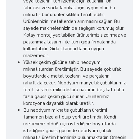
veya tozlarını temizlemek için kullanılır. Un
fabrikası ve soda fabrikası için uygun olan bu
mıknatıs bar ürünler sıklıkla tercih edilir.
Ürünlerinizin metallerden arınmasını sağlar. Bu
sayede makinelerinizin de sağlığını korumuş olur.
Kolay montaj yapılabilen ürünlerimiz sızdırmaz ve
paslanmaz tasarımı ile tüm gıda firmalarında
kullanılabilir. Gıda standartlarına uygun
malzemedir.
Yüksek çekim gücüne sahip neodyum
mıknatıslardan üretilmiştir. Bu sayede çok ufak
boyutlardaki metal tozlarını ve parçalarını
rahatlıkla çeker. Neodyum manyetik çubuklarımız,
ferrit-seramik mıknatıslara nazaran beş kat daha
fazla gauss çekim gücü sunar. Ürünlerimiz
korozyona dayanıklı olarak üretilir.
Bu neodyum mıknatıs çubukların üretimi
tamamen bize ait olup yerli üretimdir. Kendi
üretimimiz olduğu için istediğiniz boyutlarda
istediğiniz gauss gücünde neodyum çubuk
mıknatıs üretim hacmimiz bulunmaktadır. Örneğin