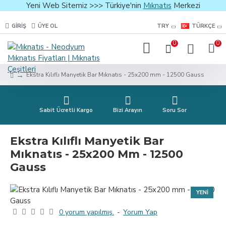
Yeni Web Sitemiz >>> Türkiye'nin
Mıknatıs
Merkezi
GIRIŞ
ÜYE OL
TRY
TÜRKÇE
0
0
Ekstra Kılıflı Manyetik Bar Mıknatıs - 25x200 mm - 12500 Gauss
Sabit Ücretli Kargo
Bizi Arayın
Soru Sor
Ekstra Kılıflı Manyetik Bar
Mıknatıs - 25x200 Mm - 12500
Gauss
YENI
0 yorum yapılmış.
-
Yorum Yap