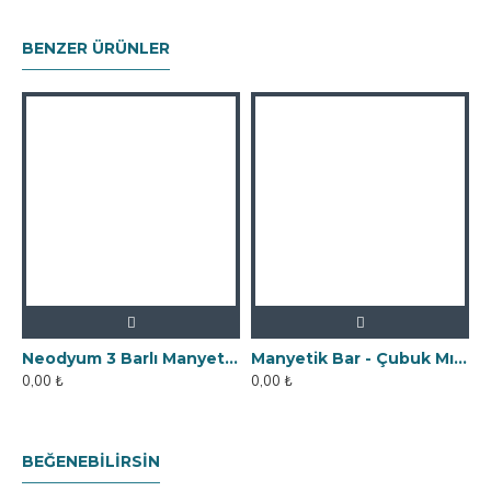
BENZER ÜRÜNLER
Neodyum 3 Barlı Manyetik Elek Mıknatıs Seperatör
Manyetik Bar - Çubuk Mıknatıs - 25x90 mm - 10.000 Gauss Gücü
0,00 ₺
0,00 ₺
0
BEĞENEBILIRSIN