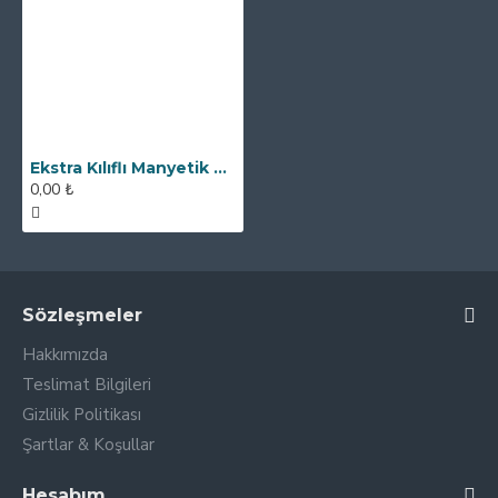
Ekstra Kılıflı Manyetik Bar Mıknatıs - 25x200 mm - 12500 Gauss
0,00 ₺
Sözleşmeler
Hakkımızda
Teslimat Bilgileri
Gizlilik Politikası
Şartlar & Koşullar
Hesabım