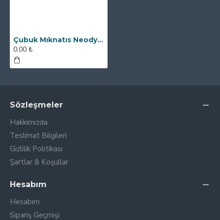
Çubuk Mıknatıs Neodyum - 32x150 mm - Ekstra Kılıflı Neodyum
0,00 ₺
Sözleşmeler
Hakkımızda
Teslimat Bilgileri
Gizlilik Politikası
Şartlar & Koşullar
Hesabım
Hesabım
Sipariş Geçmişi