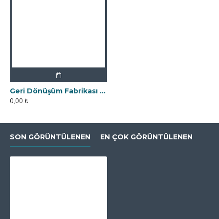
Geri Dönüşüm Fabrikası İçin Kolay Temizlenebilir Neodyum Elek Mıknatıs
0,00 ₺
SON GÖRÜNTÜLENEN
EN ÇOK GÖRÜNTÜLENEN