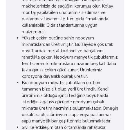
makinelerinizin de sağlığını korumuş olur. Kolay
montaj yapılabilen ürünlerimiz sızdırmaz ve
paslanmaz tasarımı ile tüm gıda firmalarında
kullanılabilir. Gıda standartlarına uygun
malzemedir.
Yüksek çekim gücüne sahip neodyum
mıknatıslardan üretilmiştir. Bu sayede çok ufak
boyutlardaki metal tozlarını ve parçalarını
rahatlıkla çeker. Neodyum manyetik çubuklarımız,
ferrit-seramik mıknatıslara nazaran beş kat daha
fazla gauss çekim gücü sunar. Ürünlerimiz
korozyona dayanıklı olarak üretilir.
Bu neodyum mıknatıs çubukların üretimi
tamamen bize ait olup yerli üretimdir. Kendi
üretimimiz olduğu için istediğiniz boyutlarda
istediğiniz gauss gücünde neodyum çubuk
mıknatıs üretim hacmimiz bulunmaktadır. Örneğin
bakalit saplı, alüminyum saplı veya paslanmaz
saplı manyetik bar çeşitlerimiz bulunmaktadır.
Sıvı ile etkileşim olan ortamlarda rahatlıkla