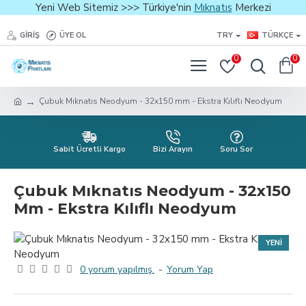
Yeni Web Sitemiz >>> Türkiye'nin
Mıknatıs
Merkezi
GIRIŞ
ÜYE OL
TRY
TÜRKÇE
0
0
Çubuk Mıknatıs Neodyum - 32x150 mm - Ekstra Kılıflı Neodyum
Sabit Ücretli Kargo
Bizi Arayın
Soru Sor
Çubuk Mıknatıs Neodyum - 32x150
Mm - Ekstra Kılıflı Neodyum
YENI
0 yorum yapılmış.
-
Yorum Yap