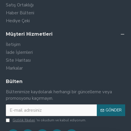
Satış Ortaklığı
Haber Bülteni
Hediye Çeki
Müşteri Hizmetleri
İletişim
İade İşlemleri
Site Haritası
Markalar
Bülten
Bültenimize kaydolarak herhangi bir güncelleme veya
promosyonu kaçırmayın.
GÖNDER
Gizlilik İlkeleri
'ni okudum ve kabul ediyorum.