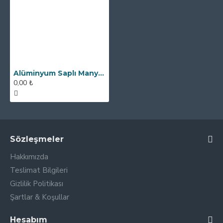
Alüminyum Saplı Manyetik Bar Mıknatıs - Ø25x200 mm - 12500 Gauss
0,00 ₺
Sözleşmeler
Hakkımızda
Teslimat Bilgileri
Gizlilik Politikası
Şartlar & Koşullar
Hesabım