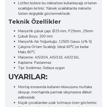
Lütfen bizlere bu mıknatısın kullanılacağı ortamın
sıcaklığını iletiniz. Yüksek sıcaklıklarda mıknatıs
türleri değişiklik göstermektedir.
Teknik Özellikler
Manyetik çubuk çapı: Ø25 mm, P25mm, 25mm
Çubuk Boyu: 200 mm
Manyetik Akı Yoğunluğu: 12500 Gauss (±% 5)
Çalışma Ortam Sıcaklığı: İdeal 60⁰C’ye kadar.
Maks 80°C
Malzeme: AISI304, AISI316, AISI316L
Kaplama: Paslanmaz
Tipi: Sızdırmaz, Gıdaya uygun
UYARILAR:
Montaj esnasında kullanım kilavuzunu mutlaka
okuyup, montajında parmak sıkışmasına dikkat
edilmelidir.
Küçük çocuklardan uzak tutmaya özen gösteriniz.