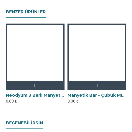
BENZER ÜRÜNLER
Neodyum 3 Barlı Manyetik Elek Mıknatıs Seperatör
Manyetik Bar - Çubuk Mıknatıs - 25x90 mm - 10.000 Gauss Gücü
0,00 ₺
0,00 ₺
0
BEĞENEBILIRSIN