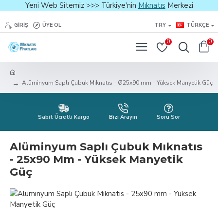
Yeni Web Sitemiz >>> Türkiye'nin
Mıknatıs
Merkezi
GIRIŞ
ÜYE OL
TRY
TÜRKÇE
0
0
Alüminyum Saplı Çubuk Mıknatıs - Ø25x90 mm - Yüksek Manyetik Güç
Sabit Ücretli Kargo
Bizi Arayın
Soru Sor
Alüminyum Saplı Çubuk Mıknatıs
- 25x90 Mm - Yüksek Manyetik
Güç