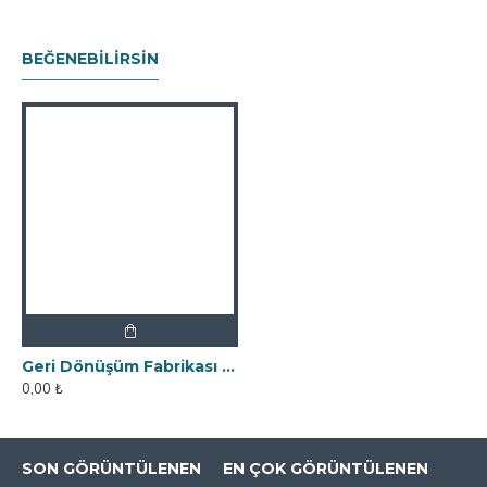
BEĞENEBILIRSIN
Geri Dönüşüm Fabrikası İçin Kolay Temizlenebilir Neodyum Elek Mıknatıs
0,00 ₺
SON GÖRÜNTÜLENEN
EN ÇOK GÖRÜNTÜLENEN