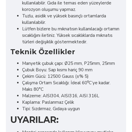
kullanılabilir. Gıda ile temas eden yüzeylerde
korozyon oluşumu yapmaz.
Tuzlu, asidik ve yüksek basınçlı ortamlarda
kullanılabilir.
Lütfen bizlere bu mıknatısın kullanılacağı ortamın
sıcaklığını iletiniz. Yüksek sıcaklıklarda mıknatıs
türleri değişiklik göstermektedir.
Teknik Özellikler
Manyetik çubuk çapı: Ø25 mm, P25mm, 25mm
Çubuk Boyu: Sap kısmı hariç 90 mm
Çekim Gücü: 12500 Gauss (±% 5)
Çalışma Ortam Sıcaklığı: İdeal 60⁰C’ye kadar.
Maks 80°C
Malzeme: AISI304, AISI316, AISI 316L
Kaplama: Paslanmaz Çelik
Tipi: Sızdırmaz, Gıdaya uygun
UYARILAR: