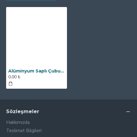
Alüminyum Saplı Çubuk Mıknatıs - Ø25x90 mm - Yüksek Manyetik Güç
0,00 ₺
Sözleşmeler
Hakkımızda
Teslimat Bilgileri