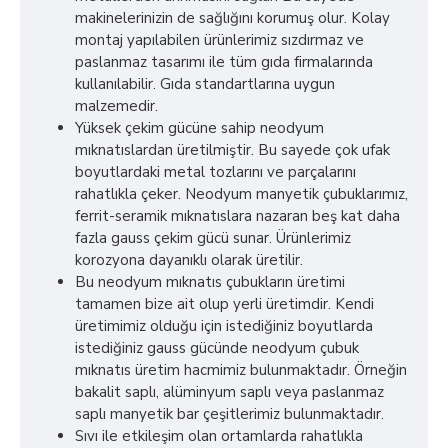
makinelerinizin de sağlığını korumuş olur. Kolay
montaj yapılabilen ürünlerimiz sızdırmaz ve
paslanmaz tasarımı ile tüm gıda firmalarında
kullanılabilir. Gıda standartlarına uygun
malzemedir.
Yüksek çekim gücüne sahip neodyum
mıknatıslardan üretilmiştir. Bu sayede çok ufak
boyutlardaki metal tozlarını ve parçalarını
rahatlıkla çeker. Neodyum manyetik çubuklarımız,
ferrit-seramik mıknatıslara nazaran beş kat daha
fazla gauss çekim gücü sunar. Ürünlerimiz
korozyona dayanıklı olarak üretilir.
Bu neodyum mıknatıs çubukların üretimi
tamamen bize ait olup yerli üretimdir. Kendi
üretimimiz olduğu için istediğiniz boyutlarda
istediğiniz gauss gücünde neodyum çubuk
mıknatıs üretim hacmimiz bulunmaktadır. Örneğin
bakalit saplı, alüminyum saplı veya paslanmaz
saplı manyetik bar çeşitlerimiz bulunmaktadır.
Sıvı ile etkileşim olan ortamlarda rahatlıkla