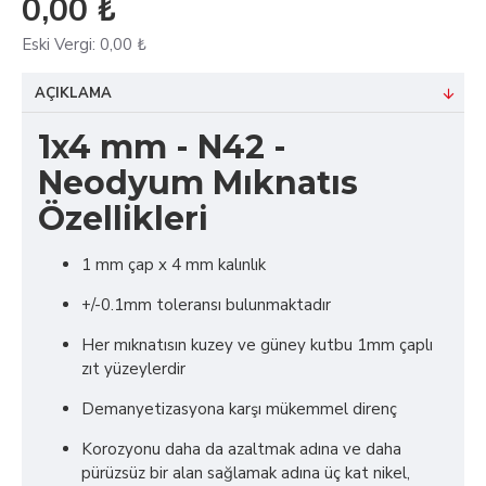
0,00 ₺
Eski Vergi:
0,00 ₺
AÇIKLAMA
1x4 mm - N42 -
Neodyum Mıknatıs
Özellikleri
1 mm çap x 4 mm kalınlık
+/-0.1mm toleransı bulunmaktadır
Her mıknatısın kuzey ve güney kutbu 1mm çaplı
zıt yüzeylerdir
Demanyetizasyona karşı mükemmel direnç
Korozyonu daha da azaltmak adına ve daha
pürüzsüz bir alan sağlamak adına üç kat nikel,