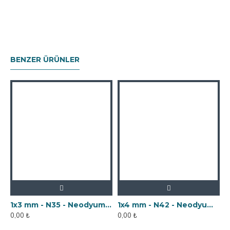
BENZER ÜRÜNLER
1x3 mm - N35 - Neodyum Mıknatıs
1x4 mm - N42 - Neodyum Mıknatıs
0,00 ₺
0,00 ₺
0