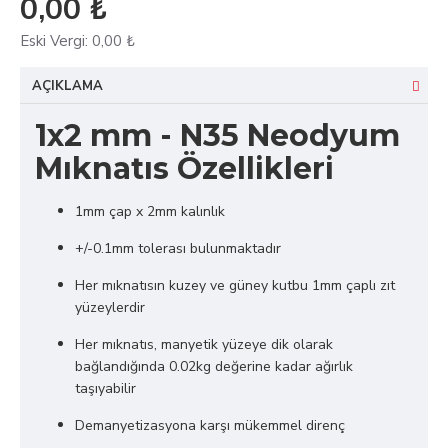
0,00 ₺
Eski Vergi:
0,00 ₺
AÇIKLAMA
1x2 mm - N35 Neodyum
Mıknatıs Özellikleri
1mm çap x 2mm kalınlık
+/-0.1mm tolerası bulunmaktadır
Her mıknatısın kuzey ve güney kutbu 1mm çaplı zıt
yüzeylerdir
Her mıknatıs, manyetik yüzeye dik olarak
bağlandığında 0.02kg değerine kadar ağırlık
taşıyabilir
Demanyetizasyona karşı mükemmel direnç