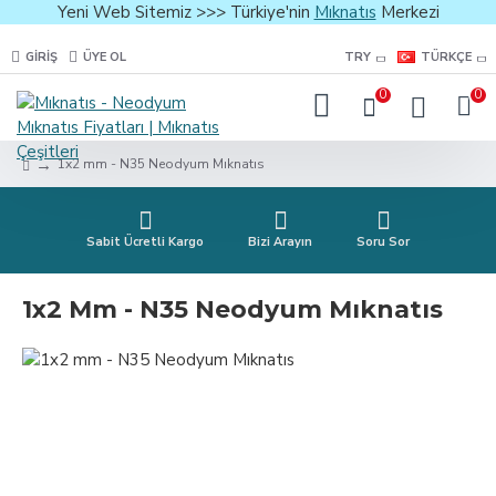
Yeni Web Sitemiz >>> Türkiye'nin
Mıknatıs
Merkezi
GIRIŞ
ÜYE OL
TRY
TÜRKÇE
0
0
1x2 mm - N35 Neodyum Mıknatıs
Sabit Ücretli Kargo
Bizi Arayın
Soru Sor
1x2 Mm - N35 Neodyum Mıknatıs