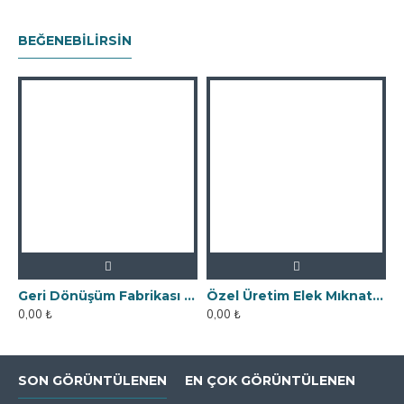
BEĞENEBILIRSIN
Geri Dönüşüm Fabrikası İçin Kolay Temizlenebilir Neodyum Elek Mıknatıs
Özel Üretim Elek Mıknatıs - Un Fabrikasına
0,00 ₺
0,00 ₺
0
SON GÖRÜNTÜLENEN
EN ÇOK GÖRÜNTÜLENEN