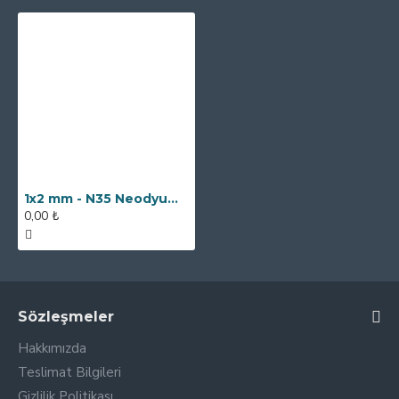
1x2 mm - N35 Neodyum Mıknatıs
0,00 ₺
Sözleşmeler
Hakkımızda
Teslimat Bilgileri
Gizlilik Politikası