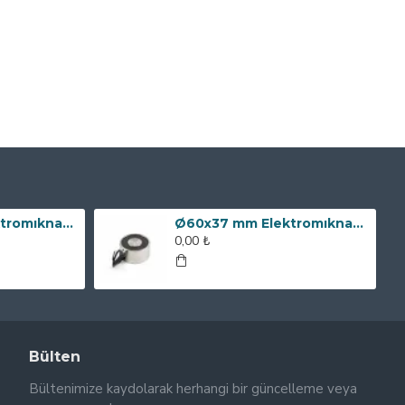
Ø80x60 mm Elektromıknatıs - 240 kg Çekim Gücü
Ø60x37 mm Elektromıknatıs - 100 kg Çekim Gücü
0,00 ₺
Bülten
Bültenimize kaydolarak herhangi bir güncelleme veya