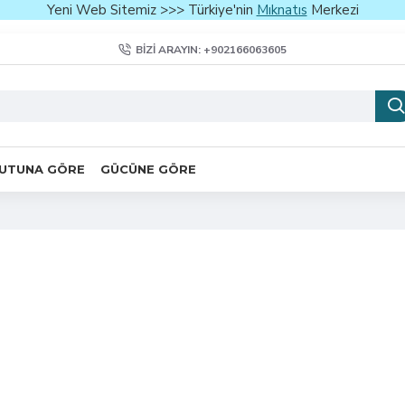
Yeni Web Sitemiz >>> Türkiye'nin
Mıknatıs
Merkezi
BIZI ARAYIN: +902166063605
UTUNA GÖRE
GÜCÜNE GÖRE