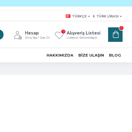
TÜRKÇE
₺
TÜRK LIRASI
0
0
Hesap
Alışveriş Listesi
Giriş Yap / Üye Ol
Listenizi Görüntüleyin
HAKKIMIZDA
BIZE ULAŞIN
BLOG