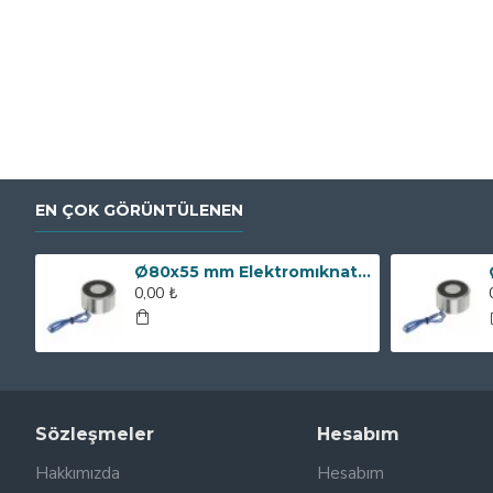
EN ÇOK GÖRÜNTÜLENEN
Ø80x55 mm Elektromıknatıs - 250 kg Çekim Gücü
0,00 ₺
Sözleşmeler
Hesabım
Hakkımızda
Hesabım