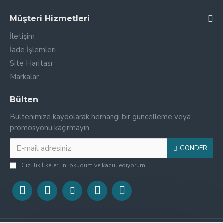
Müşteri Hizmetleri
İletişim
İade İşlemleri
Site Haritası
Markalar
Bülten
Bültenimize kaydolarak herhangi bir güncelleme veya
promosyonu kaçırmayın.
GÖNDER
Gizlilik İlkeleri
'ni okudum ve kabul ediyorum.