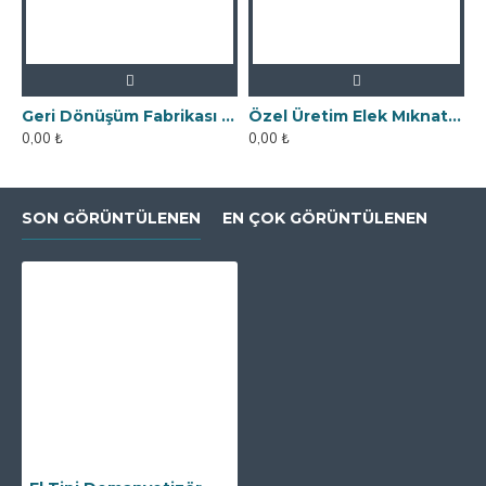
Geri Dönüşüm Fabrikası İçin Kolay Temizlenebilir Neodyum Elek Mıknatıs
Özel Üretim Elek Mıknatıs - Un Fabrikasına
0,00 ₺
0,00 ₺
0
SON GÖRÜNTÜLENEN
EN ÇOK GÖRÜNTÜLENEN