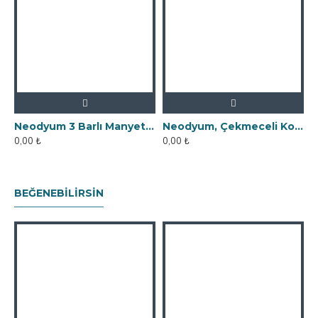
Neodyum 3 Barlı Manyetik Elek Mıknatıs Seperatör
Neodyum, Çekmeceli Kovan Tipi Elek Mıknatıs
0,00 ₺
0,00 ₺
BEĞENEBILIRSIN