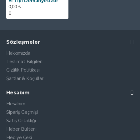
El Tipi Demanyetizör
0,00 ₺
Sözleşmeler
Hakkımızda
Teslimat Bilgileri
Gizlilik Politikası
Şartlar & Koşullar
Hesabım
Hesabım
Sipariş Geçmişi
Satış Ortaklığı
Haber Bülteni
Hediye Çeki