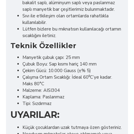
bakalit saplı, alüminyum saplı veya paslanmaz
saplı manyetik bar çeşitlerimiz bulunmaktadır.
Sıvı ile etkileşim olan ortamlarda rahatlıkla
kullanılabilir.
Lütfen bizlere bu mıknatısın kullanılacağı ortamın
sıcaklığını iletiniz.
Teknik Özellikler
Manyetik çubuk çapı: 25 mm
Çubuk Boyu: Sap kısmı hariç 140 mm
Çekim Gücü: 10.000 Gauss (±% 5)
Çalışma Ortam Sıcaklığı: İdeal 60⁰C’ye kadar.
Maks 80°C
Malzeme: AISI304
Kaplama: Paslanmaz
Tipi: Sızdırmaz
UYARILAR:
Küçük çocuklardan uzak tutmaya özen gösteriniz.