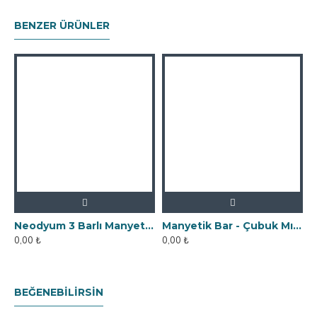
BENZER ÜRÜNLER
Neodyum 3 Barlı Manyetik Elek Mıknatıs Seperatör
Manyetik Bar - Çubuk Mıknatıs - 25x90 mm - 10.000 Gauss Gücü
0,00 ₺
0,00 ₺
0
BEĞENEBILIRSIN