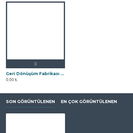
Geri Dönüşüm Fabrikası İçin Kolay Temizlenebilir Neodyum Elek Mıknatıs
0,00 ₺
SON GÖRÜNTÜLENEN
EN ÇOK GÖRÜNTÜLENEN