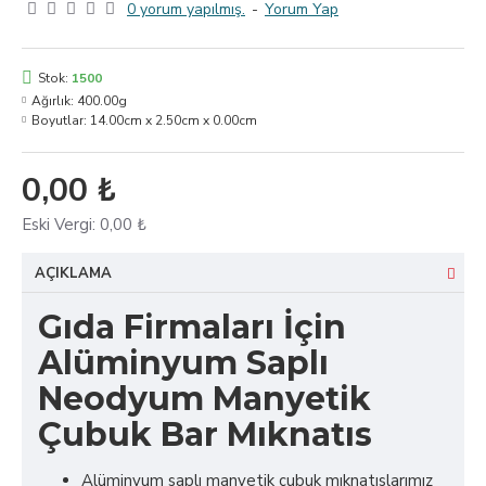
0 yorum yapılmış.
-
Yorum Yap
Stok:
1500
Ağırlık:
400.00g
Boyutlar:
14.00cm x 2.50cm x 0.00cm
0,00 ₺
Eski Vergi:
0,00 ₺
AÇIKLAMA
Gıda Firmaları İçin
Alüminyum Saplı
Neodyum Manyetik
Çubuk Bar Mıknatıs
Alüminyum saplı manyetik çubuk mıknatıslarımız