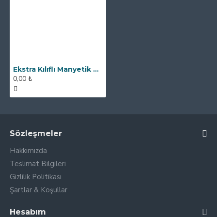
Ekstra Kılıflı Manyetik Çubuk Mıknatıs - 25x140 mm - Yüksek Gauss Gücü
0,00 ₺
Sözleşmeler
Hakkımızda
Teslimat Bilgileri
Gizlilik Politikası
Şartlar & Koşullar
Hesabım