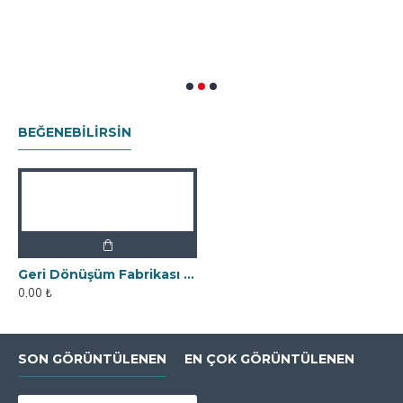
0
BEĞENEBILIRSIN
Geri Dönüşüm Fabrikası İçin Kolay Temizlenebilir Neodyum Elek Mıknatıs
0,00 ₺
SON GÖRÜNTÜLENEN
EN ÇOK GÖRÜNTÜLENEN