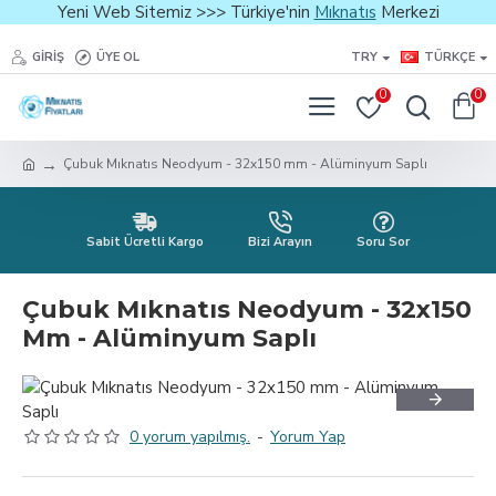
Yeni Web Sitemiz >>> Türkiye'nin
Mıknatıs
Merkezi
GIRIŞ
ÜYE OL
TRY
TÜRKÇE
0
0
Çubuk Mıknatıs Neodyum - 32x150 mm - Alüminyum Saplı
Sabit Ücretli Kargo
Bizi Arayın
Soru Sor
Çubuk Mıknatıs Neodyum - 32x150
Mm - Alüminyum Saplı
0 yorum yapılmış.
-
Yorum Yap