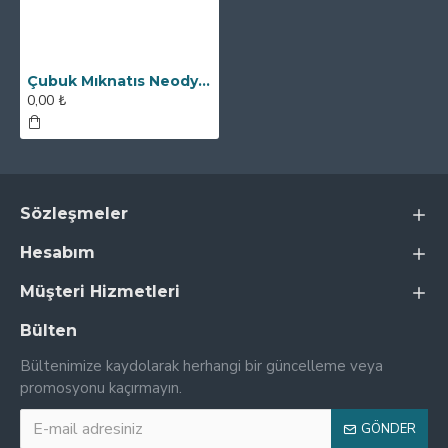
Çubuk Mıknatıs Neodyum - 32x150 mm - Alüminyum Saplı
0,00 ₺
Sözleşmeler
Hesabım
Müşteri Hizmetleri
Bülten
Bültenimize kaydolarak herhangi bir güncelleme veya
promosyonu kaçırmayın.
GÖNDER