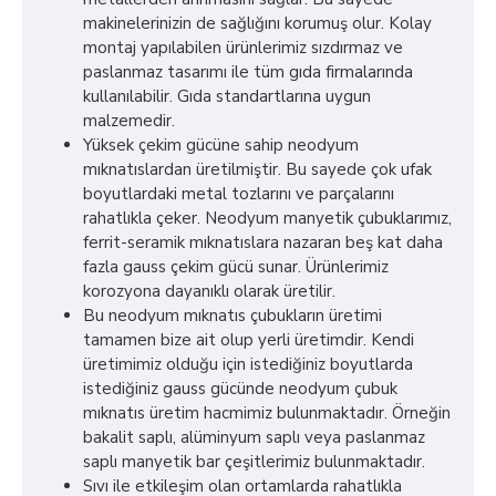
makinelerinizin de sağlığını korumuş olur. Kolay
montaj yapılabilen ürünlerimiz sızdırmaz ve
paslanmaz tasarımı ile tüm gıda firmalarında
kullanılabilir. Gıda standartlarına uygun
malzemedir.
Yüksek çekim gücüne sahip neodyum
mıknatıslardan üretilmiştir. Bu sayede çok ufak
boyutlardaki metal tozlarını ve parçalarını
rahatlıkla çeker. Neodyum manyetik çubuklarımız,
ferrit-seramik mıknatıslara nazaran beş kat daha
fazla gauss çekim gücü sunar. Ürünlerimiz
korozyona dayanıklı olarak üretilir.
Bu neodyum mıknatıs çubukların üretimi
tamamen bize ait olup yerli üretimdir. Kendi
üretimimiz olduğu için istediğiniz boyutlarda
istediğiniz gauss gücünde neodyum çubuk
mıknatıs üretim hacmimiz bulunmaktadır. Örneğin
bakalit saplı, alüminyum saplı veya paslanmaz
saplı manyetik bar çeşitlerimiz bulunmaktadır.
Sıvı ile etkileşim olan ortamlarda rahatlıkla